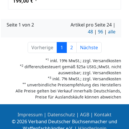
199,00 €
Seite 1 von 2
Artikel pro Seite
24
|
48
|
96
|
alle
Vorherige
1
2
Nächste
*1
inkl. 19% MwSt.; zzgl. Versandkosten
*2
differenzbesteuert gemäß §25a UStG.;MwSt. nicht
ausweisbar; zzgl. Versandkosten
*3
inkl. 7% MwSt.; zzgl. Versandkosten
**
unverbindliche Preisempfehlung des Herstellers
Alle Preise gelten bei Verkauf innerhalb Deutschlands,
Preise für Auslandskäufe können abweichen
Impressum
|
Datenschutz
|
AGB
|
Kontakt
© 2026 Verband Deutscher Büchsenmacher und
Waffenfachhändler e.V. |
Händlerlogin