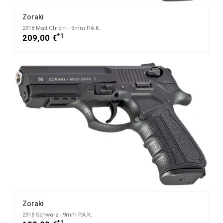
Zoraki
2918 Matt Chrom - 9mm P.A.K.
*1
209,00 €
Zoraki
2918 Schwarz - 9mm P.A.K.
*1