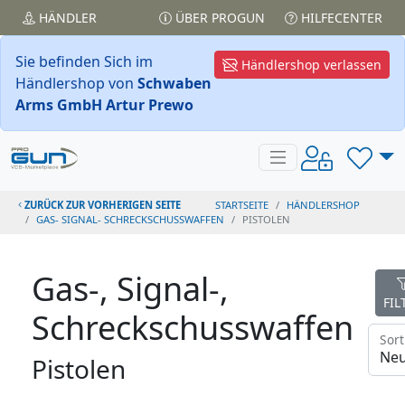
HÄNDLER
ÜBER PROGUN
HILFECENTER
Sie befinden Sich im
Händlershop verlassen
Händlershop von
Schwaben
Arms GmbH Artur Prewo
ZURÜCK ZUR VORHERIGEN SEITE
STARTSEITE
HÄNDLERSHOP
GAS- SIGNAL- SCHRECKSCHUSSWAFFEN
PISTOLEN
Gas-, Signal-,
FIL
Schreckschusswaffen
Pistolen