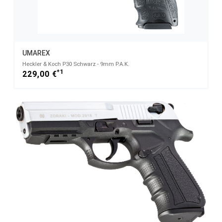
UMAREX
Heckler & Koch P30 Schwarz - 9mm P.A.K.
*1
229,00 €