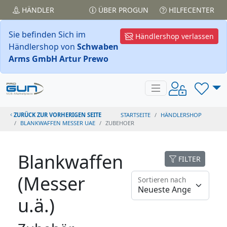
HÄNDLER
ÜBER PROGUN
HILFECENTER
Sie befinden Sich im
Händlershop verlassen
Händlershop von
Schwaben
Arms GmbH Artur Prewo
ZURÜCK ZUR VORHERIGEN SEITE
STARTSEITE
HÄNDLERSHOP
BLANKWAFFEN MESSER UAE
ZUBEHOER
Blankwaffen
FILTER
(Messer
Sortieren nach
u.ä.)