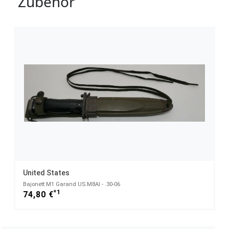
Zubehör
United States
Bajonett M1 Garand US.M8AI - .30-06
*1
74,80 €