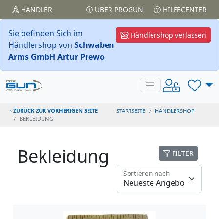
HÄNDLER
ÜBER PROGUN
HILFECENTER
Sie befinden Sich im
Händlershop verlassen
Händlershop von
Schwaben
Arms GmbH Artur Prewo
ZURÜCK ZUR VORHERIGEN SEITE
STARTSEITE
HÄNDLERSHOP
BEKLEIDUNG
Bekleidung
FILTER
Sortieren nach