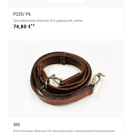
P225/ P6
Schulterholster Bianchi X15 gebraucht, rechts
*1
74,80 €
SIG
P210 Schweiz Riemen für Armeeholster,Lederholster,Pistolenholster