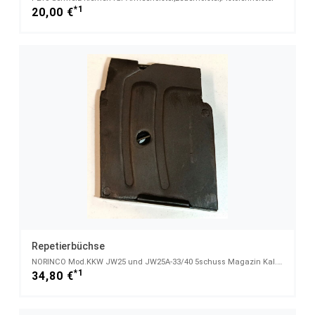
*1
20,00 €
Repetierbüchse
NORINCO Mod.KKW JW25 und JW25A-33/40 5schuss Magazin Kal.22L.r.
*1
34,80 €