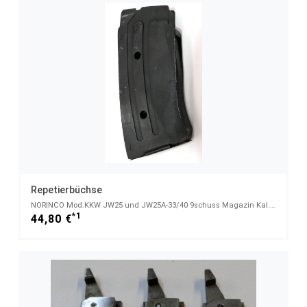
Repetierbüchse
NORINCO Mod.KKW JW25 und JW25A-33/40 9schuss Magazin Kal.22L.r.
*1
44,80 €