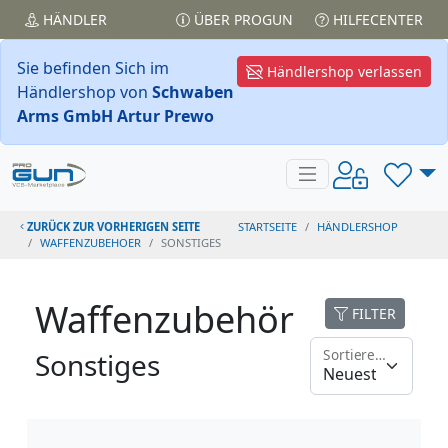
HÄNDLER
ÜBER PROGUN
HILFECENTER
Sie befinden Sich im
Händlershop verlassen
Händlershop von
Schwaben
Arms GmbH Artur Prewo
ZURÜCK ZUR VORHERIGEN SEITE
STARTSEITE
HÄNDLERSHOP
WAFFENZUBEHOER
SONSTIGES
Waffenzubehör
FILTER
Sortieren nach
Sonstiges