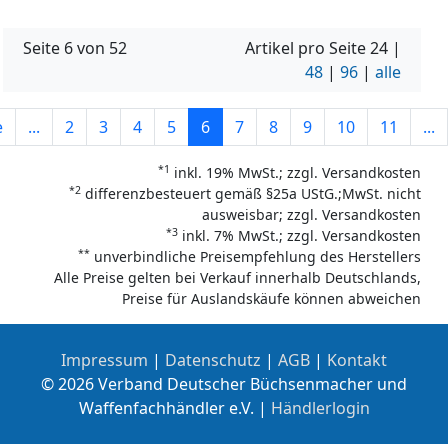
Seite 6 von 52
Artikel pro Seite
24
|
48
|
96
|
alle
e
...
2
3
4
5
6
7
8
9
10
11
...
*1
inkl. 19% MwSt.; zzgl. Versandkosten
*2
differenzbesteuert gemäß §25a UStG.;MwSt. nicht
ausweisbar; zzgl. Versandkosten
*3
inkl. 7% MwSt.; zzgl. Versandkosten
**
unverbindliche Preisempfehlung des Herstellers
Alle Preise gelten bei Verkauf innerhalb Deutschlands,
Preise für Auslandskäufe können abweichen
Impressum
|
Datenschutz
|
AGB
|
Kontakt
© 2026 Verband Deutscher Büchsenmacher und
Waffenfachhändler e.V. |
Händlerlogin