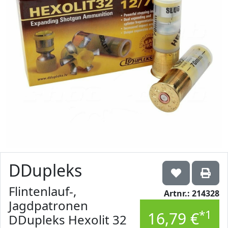
DDupleks
Flintenlauf-,
Artnr.: 214328
Jagdpatronen
*1
16,79 €
DDupleks Hexolit 32