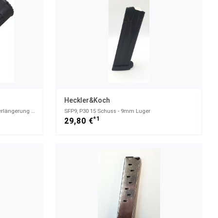
Heckler&Koch
1301 Tactical/Competition Magazinverlängerung +2 - 12/76
SFP9, P30 15 Schuss - 9mm Luger
*1
29,80 €