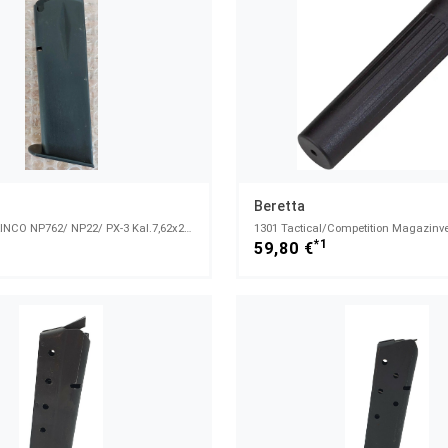
Beretta
Magazin NORINCO NP762/ NP22/ PX-3 Kal.7,62x25tokarev
1
*1
59,80 €