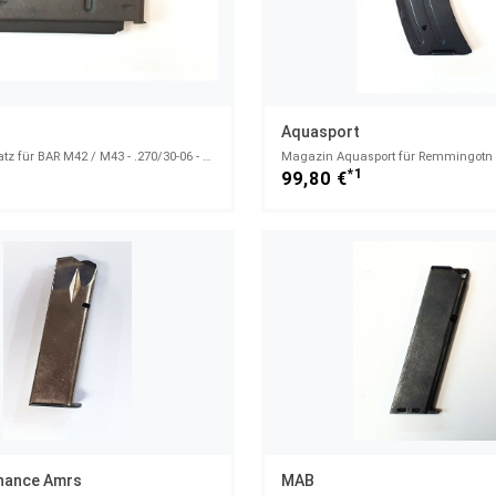
Aquasport
Magazineinsatz für BAR M42 / M43 - .270/30-06 - 4 Schuss
1
*1
99,80 €
nance Amrs
MAB