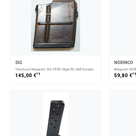
SIG
NORINCO
10schuss Magazin SIG PE90, Stgw.90, SAR Europa Sport Kal.223rem.
*1
*
145,00 €
59,80 €