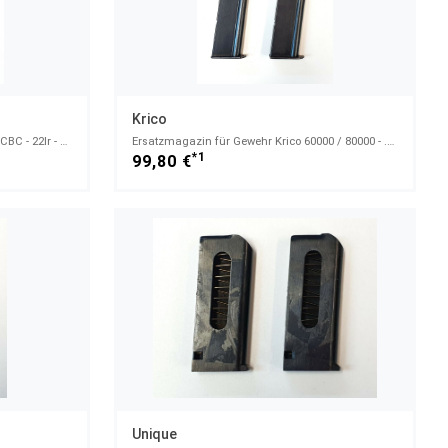
Krico
Magazin Aquasport für Remmingotn CBC - 22lr - 10 Schuss - .22lr
Ersatzmagazin für Gewehr Krico 60000 / 80000 - .22lr , 7 Schuss
*1
99,80 €
Unique