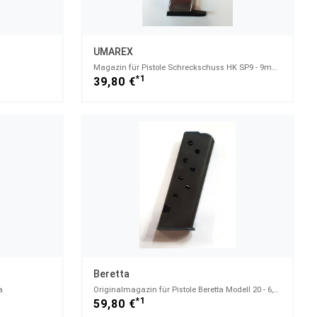
UMAREX
Magazin für Pistole Schreckschuss HK SP9 - 9mmP.A.K. - 8 Schuss - 9mm P.A.K.
*1
39,80 €
Beretta
a
Originalmagazin für Pistole Beretta Modell 20 - 6,35mmBrowning - 8 Schuss
*1
59,80 €