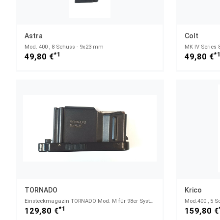
Astra
Colt
Mod. 400 , 8 Schuss - 9x23 mm
MK IV Series 
*1
*
49,80 €
49,80 €
TORNADO
Krico
Einsteckmagazin TORNADO Mod. M für 98er Systeme - .308 / 8x57Js - 3 Schuss - .308/8x57
Mod.400 , 5 S
*1
129,80 €
159,80 €