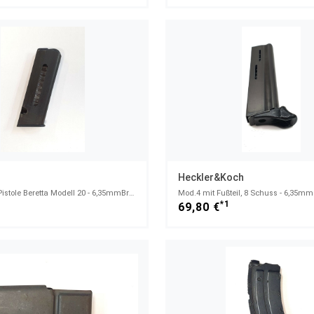
Heckler&Koch
Magazin für Pistole Beretta Modell 20 - 6,35mmBrowning - 8 Schuss
Mod.4 mit Fußteil, 8 Schuss - 6,35mm
1
*1
69,80 €