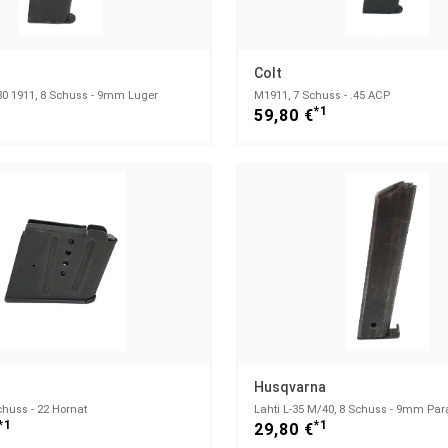
Colt
80 1911, 8 Schuss - 9mm Luger
M1911, 7 Schuss - .45 ACP
1
*1
59,80 €
Husqvarna
chuss - 22 Hornat
Lahti L-35 M/40, 8 Schuss - 9mm Par
*1
*1
29,80 €