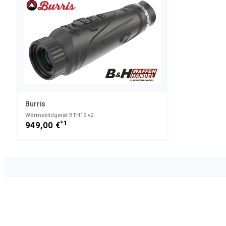
Burris
Wärmebildgerät BTH19 v2
*1
949,00 €