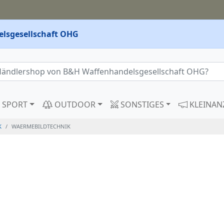
lsgesellschaft OHG
SPORT
OUTDOOR
SONSTIGES
KLEINAN
K
WAERMEBILDTECHNIK