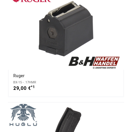
Ruger
BX-15 - .17HMR
*1
29,00 €