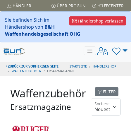
HÄNDLER
ÜBER PROGUN
HILFECENTER
Sie befinden Sich im
Händlershop verlassen
Händlershop von
B&H
Waffenhandelsgesellschaft OHG
ZURÜCK ZUR VORHERIGEN SEITE
STARTSEITE
HÄNDLERSHOP
WAFFENZUBEHOER
ERSATZMAGAZINE
Waffenzubehör
FILTER
Sortieren nach
Ersatzmagazine