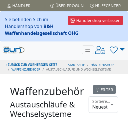
HÄNDLER
ÜBER PROGUN
HILFECENTER
Sie befinden Sich im
Händlershop verlassen
Händlershop von
B&H
Waffenhandelsgesellschaft OHG
ZURÜCK ZUR VORHERIGEN SEITE
STARTSEITE
HÄNDLERSHOP
WAFFENZUBEHOER
AUSTAUSCHLAEUFE UND WECHSELSYSTEME
Waffenzubehör
FILTER
Sortieren nach
Austauschläufe &
Wechselsysteme