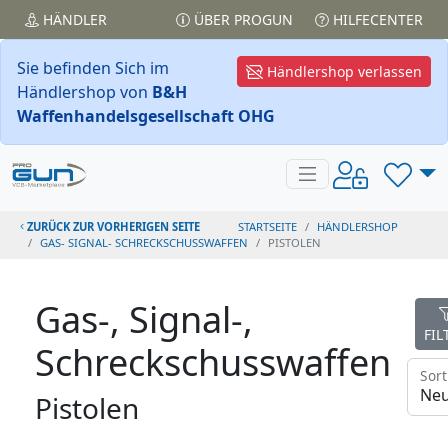
HÄNDLER
ÜBER PROGUN
HILFECENTER
Sie befinden Sich im
Händlershop verlassen
Händlershop von
B&H
Waffenhandelsgesellschaft OHG
ZURÜCK ZUR VORHERIGEN SEITE
STARTSEITE
HÄNDLERSHOP
GAS- SIGNAL- SCHRECKSCHUSSWAFFEN
PISTOLEN
Gas-, Signal-,
FIL
Schreckschusswaffen
Pistolen