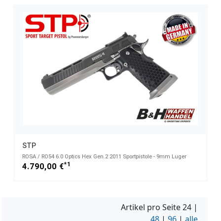
STP
ROSA / RO54 6.0 Optics Hex Gen.2 2011 Sportpistole - 9mm Luger
*1
4.790,00 €
Artikel pro Seite
24
|
48
|
96
|
alle