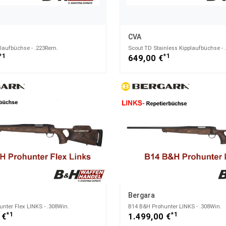
CVA
laufbüchse - .223Rem.
Scout TD Stainless Kipplaufbüchse - 
*1
*1
649,00 €
Bergara
nter Flex LINKS - .308Win.
B14 B&H Prohunter LINKS - .308Win.
*1
*1
 €
1.499,00 €