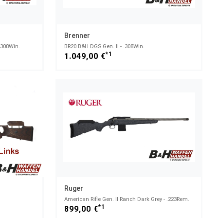
Brenner
.308Win.
BR20 B&H DGS Gen. II - .308Win.
*1
1.049,00 €
Ruger
American Rifle Gen. II Ranch Dark Grey - .223Rem.
*1
899,00 €