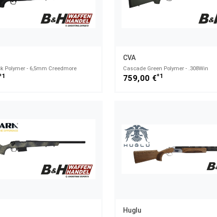
CVA
k Polymer - 6,5mm Creedmore
Cascade Green Polymer - .308Win
*1
*1
759,00 €
Huglu