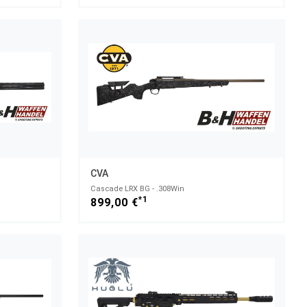
CVA
Cascade LRX BG - .308Win
*1
899,00 €