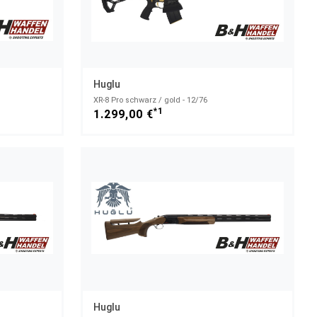
Huglu
XR-8 Pro schwarz / gold - 12/76
*1
1.299,00 €
Huglu