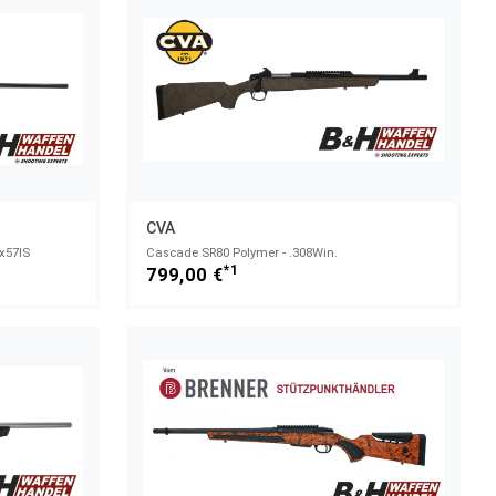
CVA
x57IS
Cascade SR80 Polymer - .308Win.
*1
799,00 €