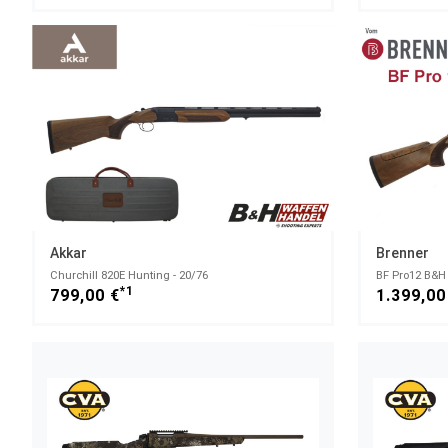
Akkar
Brenner
Churchill 820E Hunting - 20/76
BF Pro12 B&H 
*1
799,00 €
1.399,00