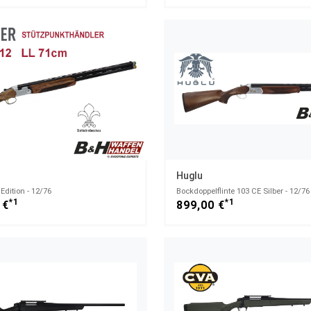
Huglu
Edition - 12/76
Bockdoppelflinte 103 CE Silber - 12/76
*1
*1
 €
899,00 €