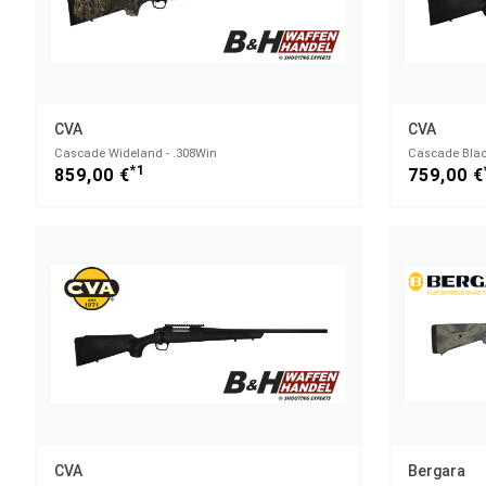
CVA
CVA
Cascade Wideland - .308Win
Cascade Blac
*1
859,00 €
759,00 €
CVA
Bergara