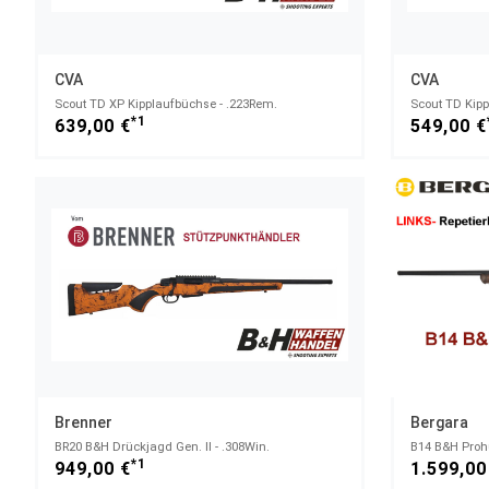
CVA
CVA
Scout TD XP Kipplaufbüchse - .223Rem.
Scout TD Kipp
*1
639,00 €
549,00 €
Brenner
Bergara
BR20 B&H Drückjagd Gen. II - .308Win.
B14 B&H Prohu
*1
949,00 €
1.599,00