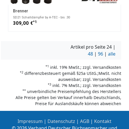
Brenner
SD21 Schalldämpfer by A-TEC - bis .30
*1
309,00 €
Artikel pro Seite
24
|
48
|
96
|
alle
*1
inkl. 19% MwSt.; zzgl. Versandkosten
*2
differenzbesteuert gemäß §25a UStG.;MwSt. nicht
ausweisbar; zzgl. Versandkosten
*3
inkl. 7% MwSt.; zzgl. Versandkosten
**
unverbindliche Preisempfehlung des Herstellers
Alle Preise gelten bei Verkauf innerhalb Deutschlands,
Preise für Auslandskäufe können abweichen
Impressum
|
Datenschutz
|
AGB
|
Kontakt
© 2026 Verband Deutscher Büchsenmacher und