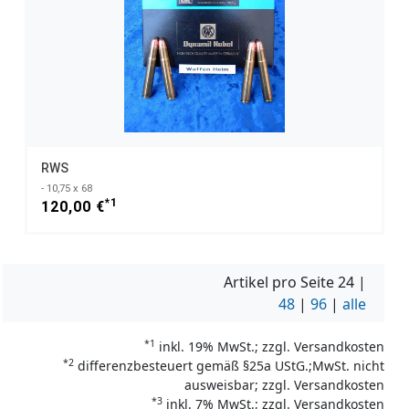
RWS
- 10,75 x 68
*1
120,00 €
Artikel pro Seite
24
|
48
|
96
|
alle
*1
inkl. 19% MwSt.; zzgl. Versandkosten
*2
differenzbesteuert gemäß §25a UStG.;MwSt. nicht
ausweisbar; zzgl. Versandkosten
*3
inkl. 7% MwSt.; zzgl. Versandkosten