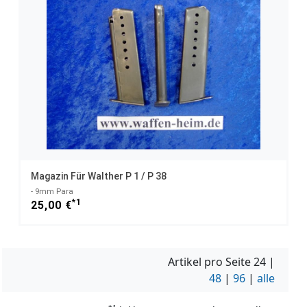
Magazin Für Walther P 1 / P 38
- 9mm Para
*1
25,00 €
Artikel pro Seite
24
|
48
|
96
|
alle