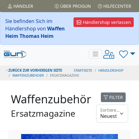
HÄNDLER
ÜBER PROGUN
HILFECENTER
Sie befinden Sich im
Händlershop verlassen
Händlershop von
Waffen
Heim Thomas Heim
ZURÜCK ZUR VORHERIGEN SEITE
STARTSEITE
HÄNDLERSHOP
WAFFENZUBEHOER
ERSATZMAGAZINE
Waffenzubehör
FILTER
Sortieren nach
Ersatzmagazine