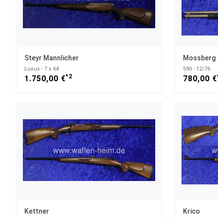
Steyr Mannlicher
Mossberg
Luxus - 7 x 64
590 - 12/76
*2
1.750,00 €
780,00 €
Kettner
Krico