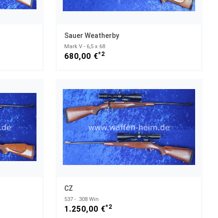
Sauer Weatherby
Mark V - 6,5 x 68
*2
680,00 €
CZ
537 - .308 Win
*2
1.250,00 €