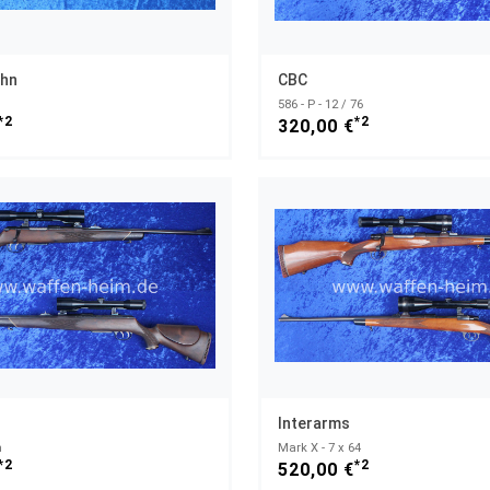
ohn
CBC
586 - P - 12 / 76
*2
*2
320,00 €
Interarms
m
Mark X - 7 x 64
*2
*2
520,00 €