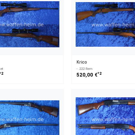
Krico
et
- .222 Rem
*2
*2
520,00 €