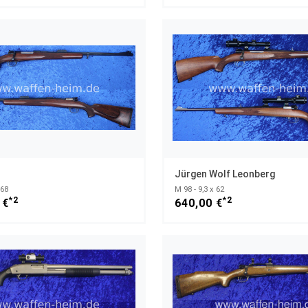
Jürgen Wolf Leonberg
 68
M 98 - 9,3 x 62
*2
*2
 €
640,00 €