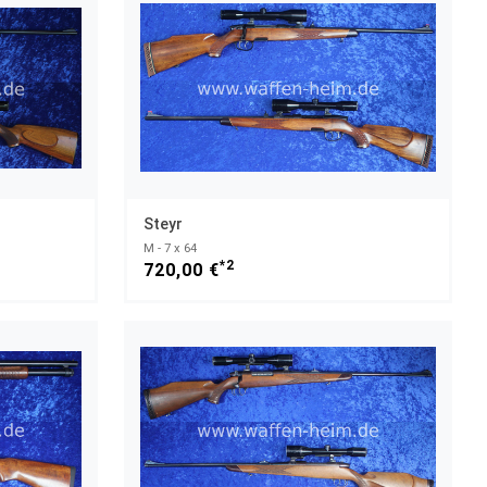
Steyr
M - 7 x 64
*2
720,00 €