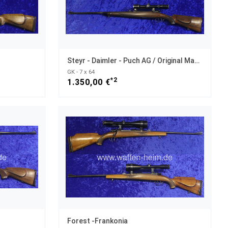
Steyr - Daimler - Puch AG / Original Mannlicher Schoenauer
GK - 7 x 64
*2
1.350,00 €
Forest -Frankonia