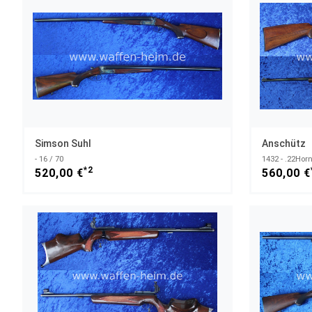
Simson Suhl
Anschütz
- 16 / 70
1432 - .22Horn
*2
520,00 €
560,00 €