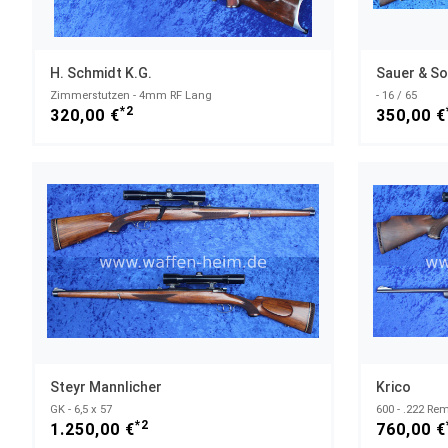
H. Schmidt K.G.
Sauer & S
Zimmerstutzen - 4mm RF Lang
- 16 / 65
*2
320,00 €
350,00 €
Steyr Mannlicher
Krico
GK - 6,5 x 57
600 - .222 Re
*2
1.250,00 €
760,00 €