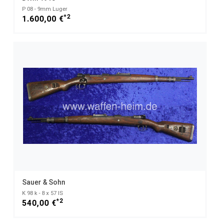
P 08 - 9mm Luger
*2
1.600,00 €
Sauer & Sohn
K 98 k - 8 x 57 IS
*2
540,00 €