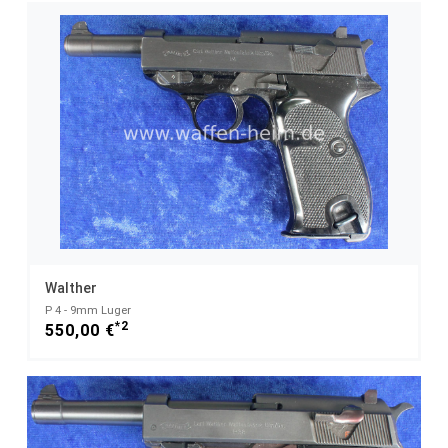
Walther
P 4 - 9mm Luger
*2
550,00 €