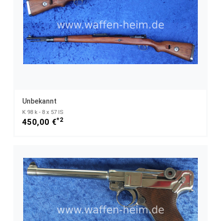
Unbekannt
K 98 k - 8 x 57 IS
*2
450,00 €