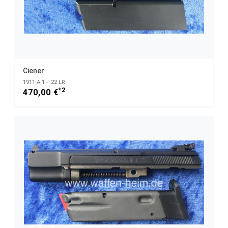
Ciener
1911 A 1 - .22 LR
*2
470,00 €