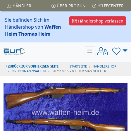
HÄNDLER
ÜBER PROGUN
HILFECENTER
Sie befinden Sich im
Händlershop verlassen
Händlershop von
Waffen
Heim Thomas Heim
ZURÜCK ZUR VORHERIGEN SEITE
STARTSEITE
HÄNDLERSHOP
ORDONNANZWAFFEN
STEYR M 95 - 8 X 50 R MANNLICHER