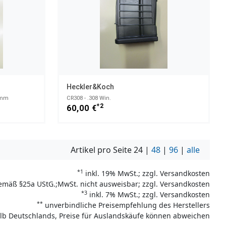
Heckler&Koch
4mm
CR308 - .308 Win.
*2
60,00 €
Artikel pro Seite
24
|
48
|
96
|
alle
*1
inkl. 19% MwSt.; zzgl. Versandkosten
emäß §25a UStG.;MwSt. nicht ausweisbar; zzgl. Versandkosten
*3
inkl. 7% MwSt.; zzgl. Versandkosten
**
unverbindliche Preisempfehlung des Herstellers
halb Deutschlands, Preise für Auslandskäufe können abweichen