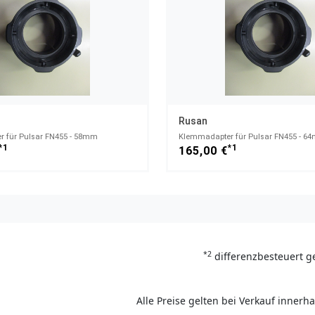
Rusan
 für Pulsar FN455 - 58mm
Klemmadapter für Pulsar FN455 - 6
*1
*1
165,00 €
*2
differenzbesteuert g
Alle Preise gelten bei Verkauf inner