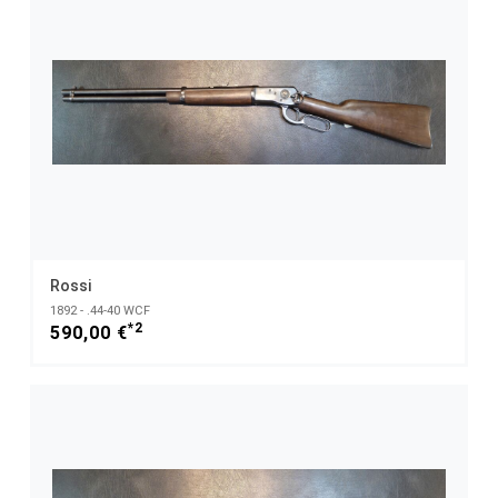
Rossi
1892 - .44-40 WCF
*2
590,00 €