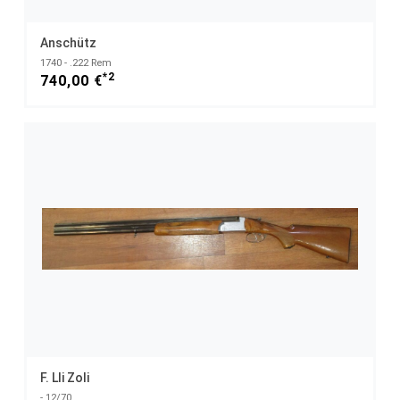
Anschütz
1740 - .222 Rem
*2
740,00 €
F. Lli Zoli
- 12/70