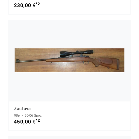
*2
230,00 €
Zastava
98er - .30-06 Sprg.
*2
450,00 €