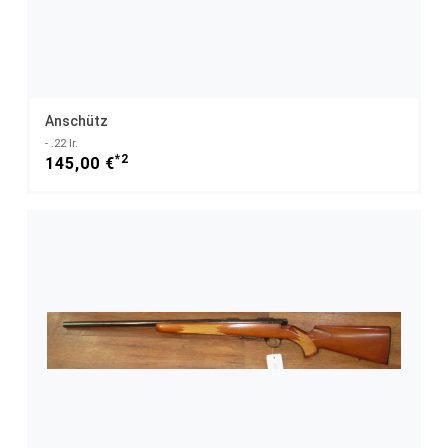
Anschütz
- .22 lr.
*2
145,00 €