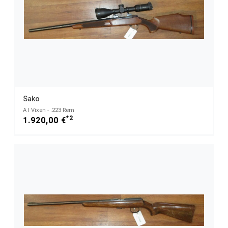
Sako
A I Vixen - .223 Rem
*2
1.920,00 €