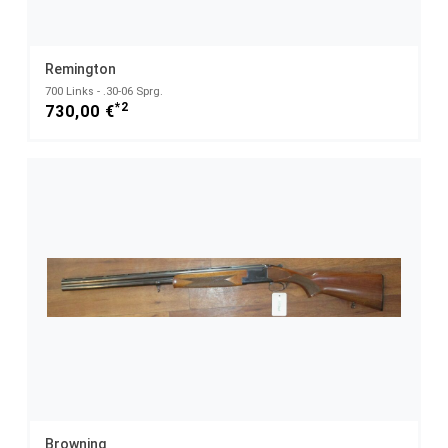
Remington
700 Links - .30-06 Sprg.
*2
730,00 €
Browning