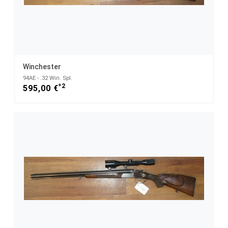
Winchester
94AE - .32 Win. Spl.
*2
595,00 €