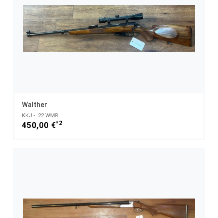
Walther
KKJ - .22 WMR
*2
450,00 €