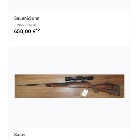
Sauer&Sohn
- 7&65R, 16/70
*2
650,00 €
Sauer