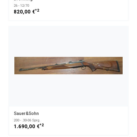
26 - 12/70
*2
820,00 €
Sauer&Sohn
200 - .30-06 Sprg.
*2
1.690,00 €