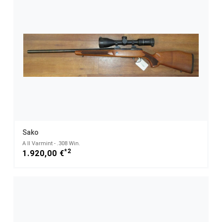
Sako
A II Varmint - .308 Win.
*2
1.920,00 €