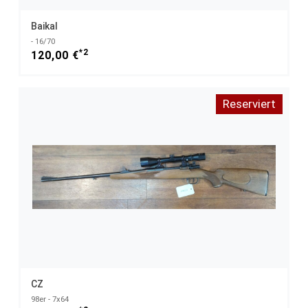
Baikal
- 16/70
*2
120,00 €
Reserviert
CZ
98er - 7x64