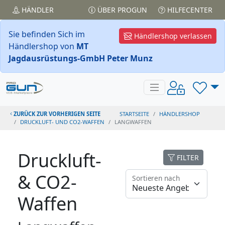
HÄNDLER
ÜBER PROGUN
HILFECENTER
Sie befinden Sich im
Händlershop verlassen
Händlershop von
MT
Jagdausrüstungs-GmbH Peter Munz
ZURÜCK ZUR VORHERIGEN SEITE
STARTSEITE
HÄNDLERSHOP
DRUCKLUFT- UND CO2-WAFFEN
LANGWAFFEN
Druckluft-
FILTER
& CO2-
Sortieren nach
Waffen