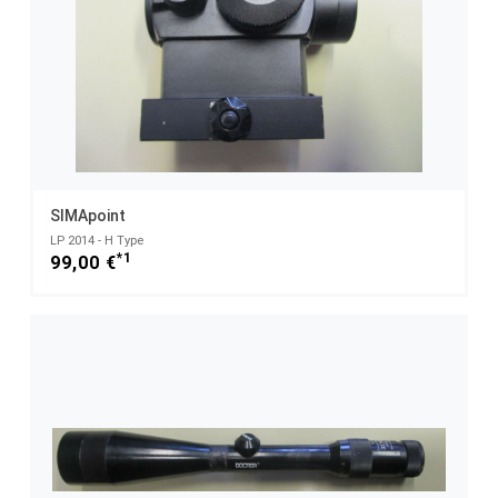
SIMApoint
LP 2014 - H Type
*1
99,00 €