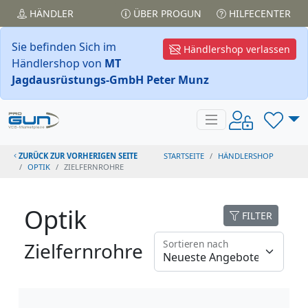
HÄNDLER
ÜBER PROGUN
HILFECENTER
Sie befinden Sich im
Händlershop verlassen
Händlershop von
MT
Jagdausrüstungs-GmbH Peter Munz
ZURÜCK ZUR VORHERIGEN SEITE
STARTSEITE
HÄNDLERSHOP
OPTIK
ZIELFERNROHRE
Optik
FILTER
Sortieren nach
Zielfernrohre