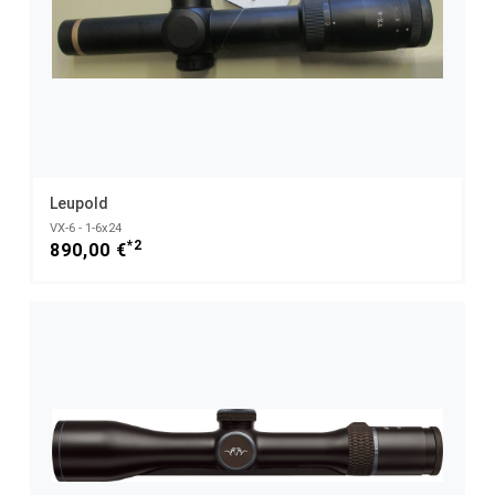
Leupold
VX-6 - 1-6x24
*2
890,00 €