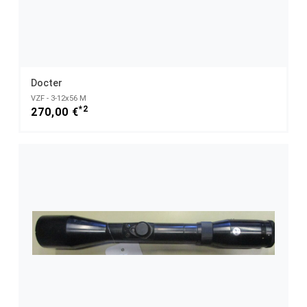
Docter
VZF - 3-12x56 M
*2
270,00 €