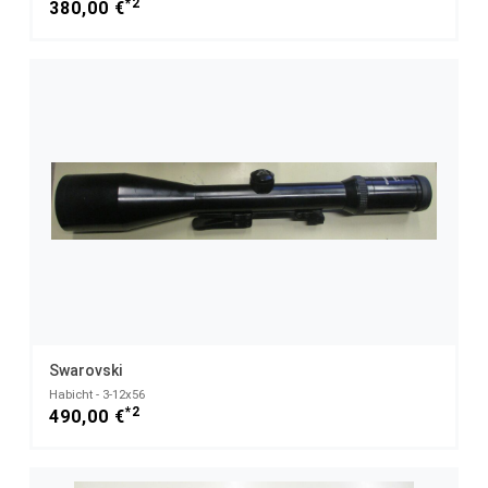
*2
380,00 €
Swarovski
Habicht - 3-12x56
*2
490,00 €