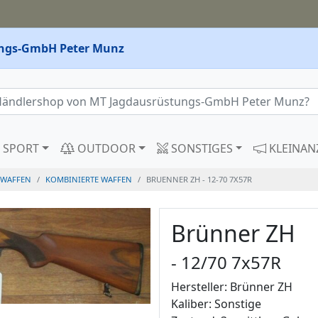
ngs-GmbH Peter Munz
SPORT
OUTDOOR
SONSTIGES
KLEINAN
WAFFEN
KOMBINIERTE WAFFEN
BRUENNER ZH - 12-70 7X57R
Brünner ZH
- 12/70 7x57R
Hersteller: Brünner ZH
Kaliber: Sonstige