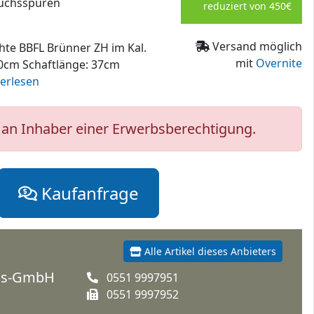
auchsspuren
reduziert von 450€
Versand möglich
hte BBFL Brünner ZH im Kal.
mit
Overnite
60cm Schaftlänge: 37cm
terlesen
an Inhaber einer Erwerbsberechtigung.
Kaufanfrage
Alle Artikel dieses Anbieters
ngs-GmbH
0551 9997951
0551 9997952