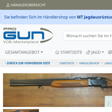
HÄNDLER
ÜBERSICHT
Sie befinden Sich im Händlershop von
MT Jagdausrüstu
GESAMTANGEBOT
STARTSEITE
JAGD
ZURÜCK ZUR VORHERIGEN SEITE
STARTSEITE
HÄNDLERSHOP
LANG