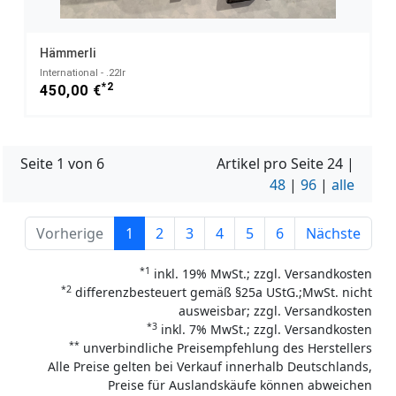
Hämmerli
International - .22lr
*2
450,00 €
Seite 1 von 6
Artikel pro Seite
24
|
48
|
96
|
alle
Vorherige
1
2
3
4
5
6
Nächste
*1
inkl. 19% MwSt.; zzgl. Versandkosten
*2
differenzbesteuert gemäß §25a UStG.;MwSt. nicht
ausweisbar; zzgl. Versandkosten
*3
inkl. 7% MwSt.; zzgl. Versandkosten
**
unverbindliche Preisempfehlung des Herstellers
Alle Preise gelten bei Verkauf innerhalb Deutschlands,
Preise für Auslandskäufe können abweichen