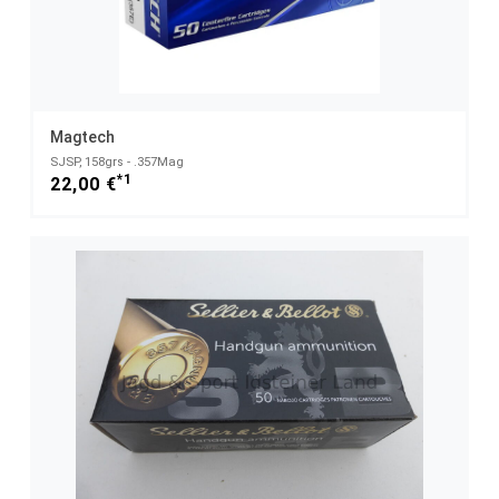
Magtech
SJSP, 158grs - .357Mag
*1
22,00 €