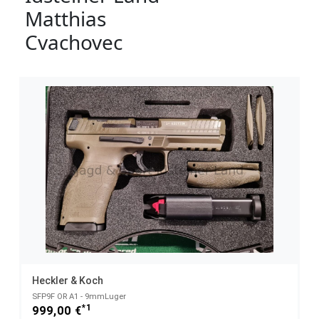
Matthias
Cvachovec
Heckler & Koch
SFP9F OR A1 - 9mmLuger
*1
999,00 €