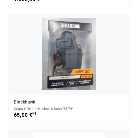
Blackhawk
Serpa CQC für Heckler & Koch "SFP9"
*1
65,00 €