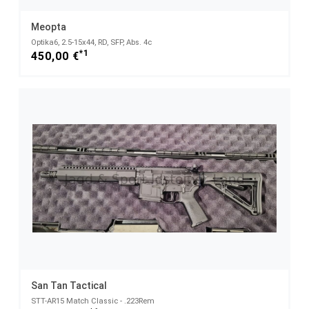
Meopta
Optika6, 2.5-15x44, RD, SFP, Abs. 4c
*1
450,00 €
San Tan Tactical
STT-AR15 Match Classic - .223Rem