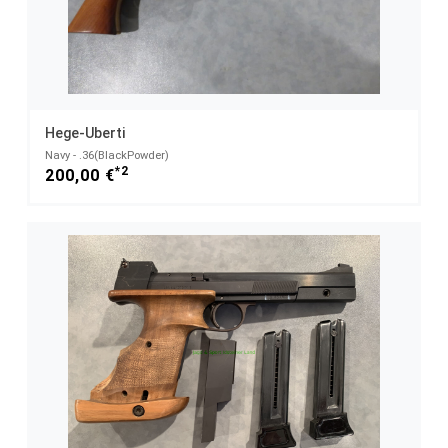
Hege-Uberti
Navy - .36(BlackPowder)
*2
200,00 €