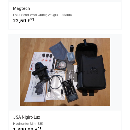
Magtech
FMJ, Semi Wad Cutter, 230grs - .45Auto
*1
22,50 €
JSA Night-Lux
Hoghunter Mini 635
*1
1.300,00 €