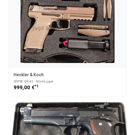
Heckler & Koch
SFP9F OR A1 - 9mmLuger
*1
999,00 €