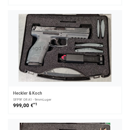
Heckler & Koch
SFP9F OR A1 - 9mmLuger
*1
999,00 €