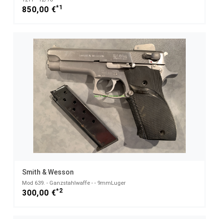
*1
850,00 €
Smith & Wesson
Mod 639. - Ganzstahlwaffe - - 9mmLuger
*2
300,00 €