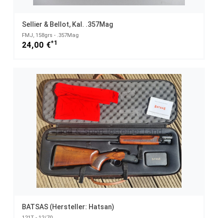
Sellier & Bellot, Kal. .357Mag
FMJ, 158grs - .357Mag
*1
24,00 €
BATSAS (Hersteller: Hatsan)
121T - 12/70