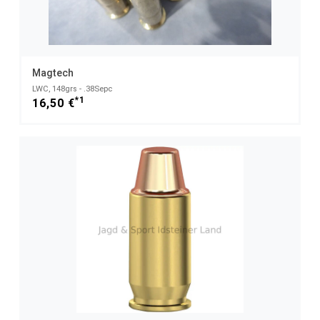
Magtech
LWC, 148grs - .38Sepc
*1
16,50 €