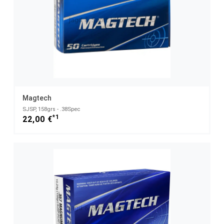
Magtech
SJSP, 158grs - .38Spec
*1
22,00 €