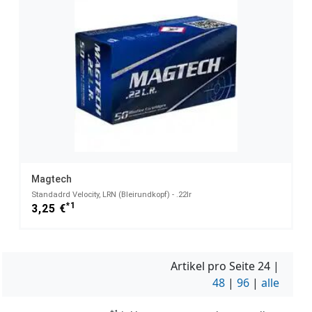
Magtech
Standadrd Velocity, LRN (Bleirundkopf) - .22lr
*1
3,25 €
Artikel pro Seite
24
|
48
|
96
|
alle