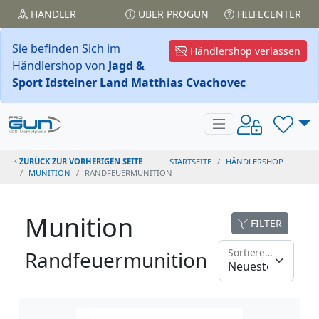
HÄNDLER
ÜBER PROGUN
HILFECENTER
Sie befinden Sich im
Händlershop verlassen
Händlershop von
Jagd &
Sport Idsteiner Land Matthias Cvachovec
ZURÜCK ZUR VORHERIGEN SEITE
STARTSEITE
HÄNDLERSHOP
MUNITION
RANDFEUERMUNITION
Munition
FILTER
Sortieren nach
Randfeuermunition