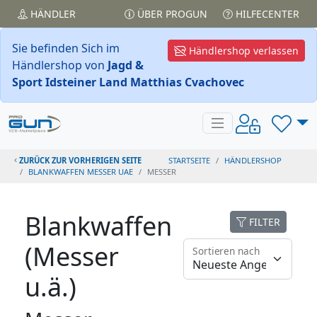
HÄNDLER
ÜBER PROGUN
HILFECENTER
Sie befinden Sich im
Händlershop verlassen
Händlershop von
Jagd &
Sport Idsteiner Land Matthias Cvachovec
ZURÜCK ZUR VORHERIGEN SEITE
STARTSEITE
HÄNDLERSHOP
BLANKWAFFEN MESSER UAE
MESSER
Blankwaffen
FILTER
(Messer
Sortieren nach
u.ä.)