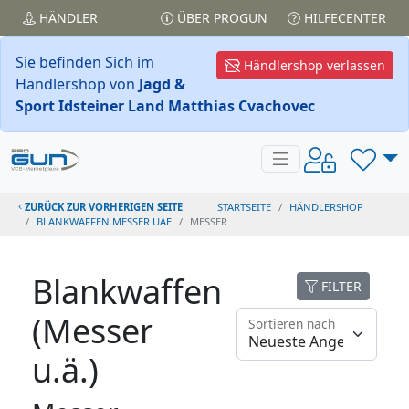
HÄNDLER
ÜBER PROGUN
HILFECENTER
Sie befinden Sich im
Händlershop verlassen
Händlershop von
Jagd &
Sport Idsteiner Land Matthias Cvachovec
ZURÜCK ZUR VORHERIGEN SEITE
STARTSEITE
HÄNDLERSHOP
BLANKWAFFEN MESSER UAE
MESSER
Blankwaffen
FILTER
(Messer
Sortieren nach
u.ä.)