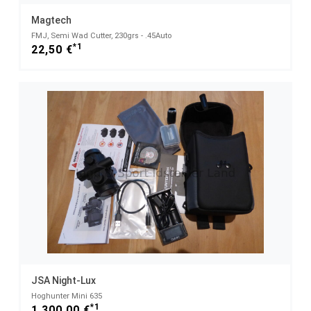
Magtech
FMJ, Semi Wad Cutter, 230grs - .45Auto
*1
22,50 €
JSA Night-Lux
Hoghunter Mini 635
*1
1.300,00 €