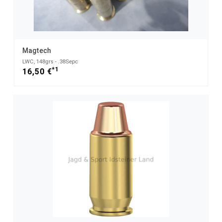
Magtech
LWC, 148grs - .38Sepc
*1
16,50 €