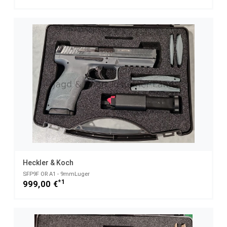
Heckler & Koch
SFP9F OR A1 - 9mmLuger
*1
999,00 €