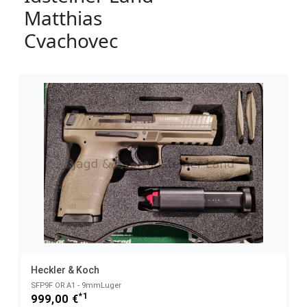
Matthias
Cvachovec
Heckler & Koch
SFP9F OR A1 - 9mmLuger
*1
999,00 €