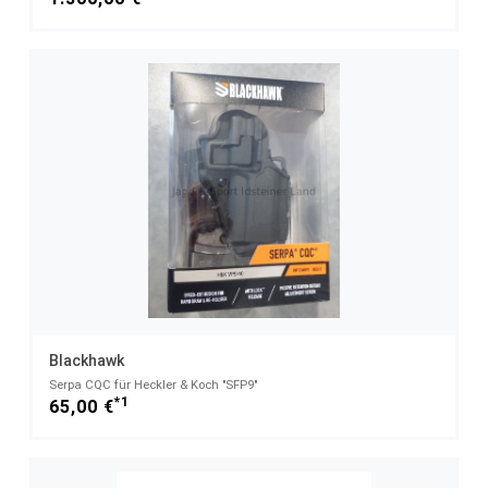
Blackhawk
Serpa CQC für Heckler & Koch "SFP9"
*1
65,00 €