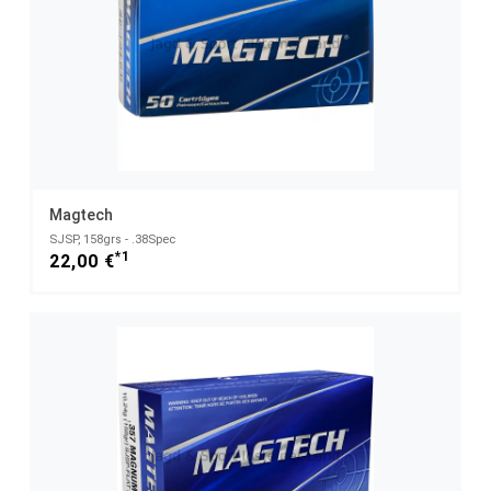
Magtech
SJSP, 158grs - .38Spec
*1
22,00 €