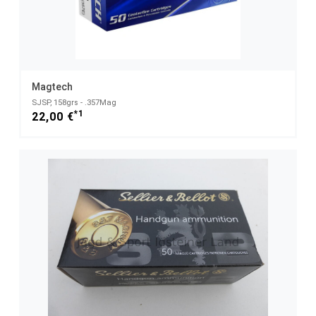
Magtech
SJSP, 158grs - .357Mag
*1
22,00 €