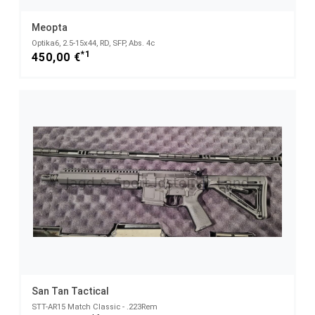
Meopta
Optika6, 2.5-15x44, RD, SFP, Abs. 4c
*1
450,00 €
San Tan Tactical
STT-AR15 Match Classic - .223Rem