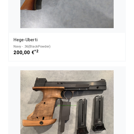
Hege-Uberti
Navy - .36(BlackPowder)
*2
200,00 €