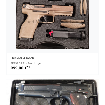
Heckler & Koch
SFP9F OR A1 - 9mmLuger
*1
999,00 €