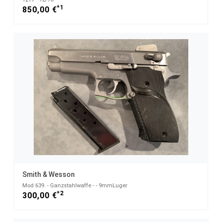
*1
850,00 €
Smith & Wesson
Mod 639. - Ganzstahlwaffe - - 9mmLuger
*2
300,00 €