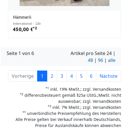
Hämmerli
International - .22lr
*2
450,00 €
Seite 1 von 6
Artikel pro Seite
24
|
48
|
96
|
alle
Vorherige
1
2
3
4
5
6
Nächste
*1
inkl. 19% MwSt.; zzgl. Versandkosten
*2
differenzbesteuert gemäß §25a UStG.;MwSt. nicht
ausweisbar; zzgl. Versandkosten
*3
inkl. 7% MwSt.; zzgl. Versandkosten
**
unverbindliche Preisempfehlung des Herstellers
Alle Preise gelten bei Verkauf innerhalb Deutschlands,
Preise für Auslandskäufe können abweichen