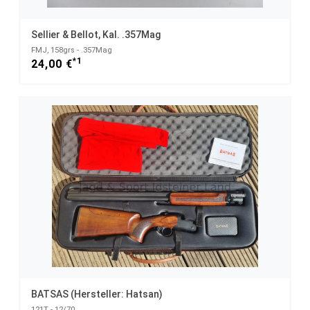
Sellier & Bellot, Kal. .357Mag
FMJ, 158grs - .357Mag
*1
24,00 €
BATSAS (Hersteller: Hatsan)
121T - 12/70