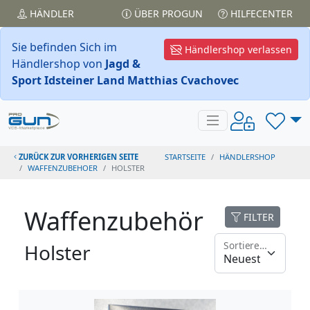
HÄNDLER
ÜBER PROGUN
HILFECENTER
Sie befinden Sich im
Händlershop verlassen
Händlershop von
Jagd &
Sport Idsteiner Land Matthias Cvachovec
ZURÜCK ZUR VORHERIGEN SEITE
STARTSEITE
HÄNDLERSHOP
WAFFENZUBEHOER
HOLSTER
Waffenzubehör
FILTER
Sortieren nach
Holster