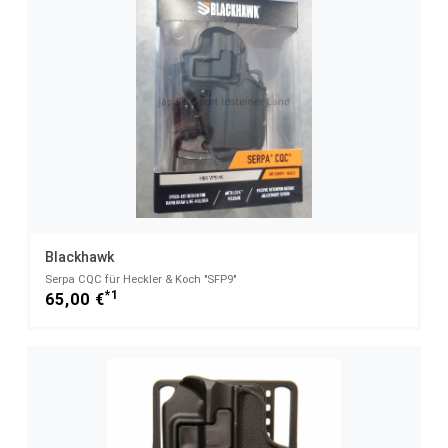
Blackhawk
Serpa CQC für Heckler & Koch "SFP9"
*1
65,00 €