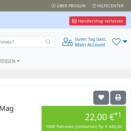
ÜBER PROGUN
HILFECENTER
Händlershop verlassen
Guten Tag Gast,
Mein Account
ZEIGEN
57Mag
*1
22,00 €
1000 Patronen (Umkarton) für € 440,00