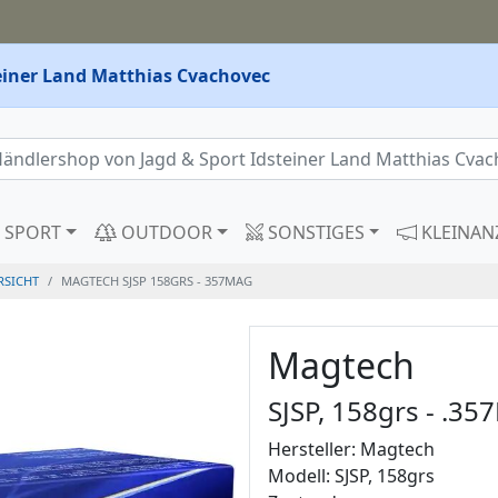
teiner Land Matthias Cvachovec
SPORT
OUTDOOR
SONSTIGES
KLEINAN
RSICHT
MAGTECH SJSP 158GRS - 357MAG
Magtech
SJSP, 158grs - .3
Hersteller: Magtech
Modell: SJSP, 158grs