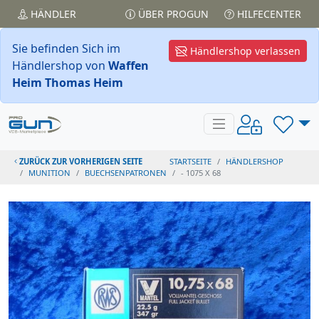
HÄNDLER
ÜBER PROGUN
HILFECENTER
Sie befinden Sich im
Händlershop verlassen
Händlershop von
Waffen
Heim Thomas Heim
ZURÜCK ZUR VORHERIGEN SEITE
STARTSEITE
HÄNDLERSHOP
MUNITION
BUECHSENPATRONEN
- 1075 X 68