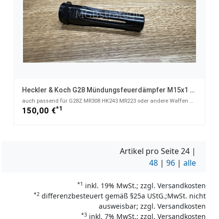
Heckler & Koch G28 Mündungsfeuerdämpfer M15x1 HK
auch passend für G28Z MR308 HK243 MR223 oder andere Waffen mit Gewinde M15x1 HK und max. .308Win - H
*1
150,00 €
Artikel pro Seite
24
|
48
|
96
|
alle
*1
inkl. 19% MwSt.; zzgl. Versandkosten
*2
differenzbesteuert gemäß §25a UStG.;MwSt. nicht
ausweisbar; zzgl. Versandkosten
*3
inkl. 7% MwSt.; zzgl. Versandkosten