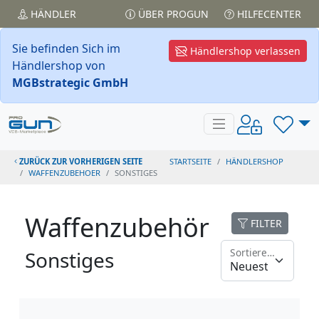
HÄNDLER
ÜBER PROGUN
HILFECENTER
Sie befinden Sich im
Händlershop verlassen
Händlershop von
MGBstrategic GmbH
ZURÜCK ZUR VORHERIGEN SEITE
STARTSEITE
HÄNDLERSHOP
WAFFENZUBEHOER
SONSTIGES
Waffenzubehör
FILTER
Sortieren nach
Sonstiges