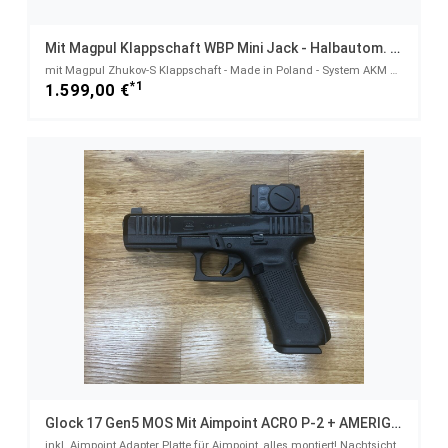
Mit Magpul Klappschaft WBP Mini Jack - Halbautom. Pistole 7,62x39
mit Magpul Zhukov-S Klappschaft - Made in Poland - System AKM AK47 AK74 Mini Jack - 7,62x39
*1
1.599,00 €
Glock 17 Gen5 MOS Mit Aimpoint ACRO P-2 + AMERIGLO SD Sights
inkl. Aimpoint Adapter Platte für Aimpoint, alles montiert! Nachtsichtstufen - 9mmLuger