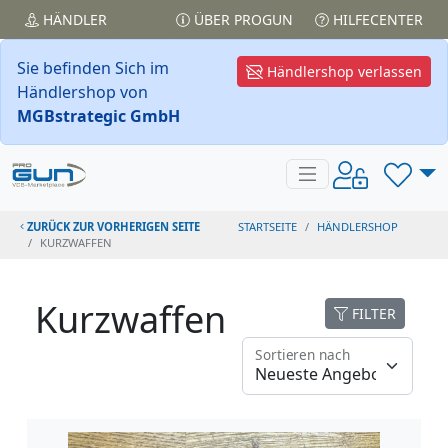
HÄNDLER
ÜBER PROGUN
HILFECENTER
Sie befinden Sich im
Händlershop verlassen
Händlershop von
MGBstrategic GmbH
ZURÜCK ZUR VORHERIGEN SEITE
STARTSEITE
HÄNDLERSHOP
KURZWAFFEN
Kurzwaffen
FILTER
Sortieren nach