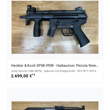
Heckler & Koch SP5K-PDW - Halbautom. Pistole 9mmLuger
zivile Version H&K MP5k - optional mit Klappschaft - SP5 SP 5 SP5 k MP5 MP 5 - 9mmLuger
*1
2.699,00 €