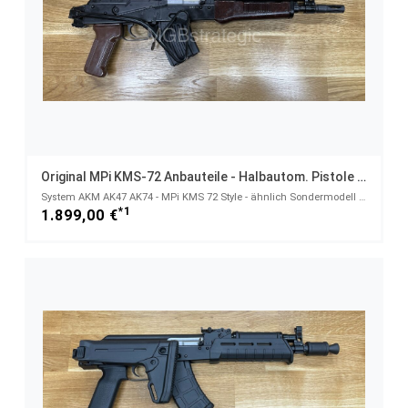
Original MPi KMS-72 Anbauteile - Halbautom. Pistole 7,62x39 WBP Mini Jack
System AKM AK47 AK74 - MPi KMS 72 Style - ähnlich Sondermodell MfS DDR NVA - 7,62x39
*1
1.899,00 €