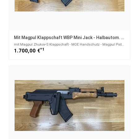
Mit Magpul Klappschaft WBP Mini Jack - Halbautom. Pistole 7,62x39
mit Magpul Zhukov-S Klappschaft - MOE Handschutz - Magpul Pistolengriff - Made in Poland - System AK
*1
1.700,00 €