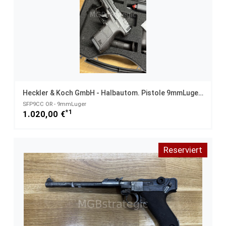
Heckler & Koch GmbH - Halbautom. Pistole 9mmLuger SFP9 CC OR
SFP9CC OR - 9mmLuger
*1
1.020,00 €
Reserviert