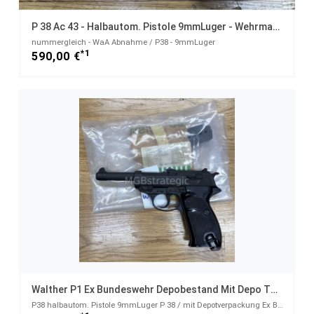
P 38 Ac 43 - Halbautom. Pistole 9mmLuger - Wehrmacht
nummergleich - WaA Abnahme / P38 - 9mmLuger
*1
590,00 €
Walther P1 Ex Bundeswehr Depobestand Mit Depo Tüte Inkl. 1x Magazin
P38 halbautom. Pistole 9mmLuger P 38 / mit Depotverpackung Ex Bw Depotbestand