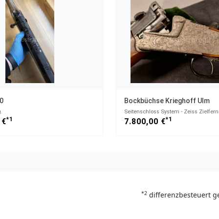
0
Bockbüchse Krieghoff Ulm
.
Seitenschloss System - Zeiss Zielfern
*1
*1
 €
7.800,00 €
*2
differenzbesteuert g