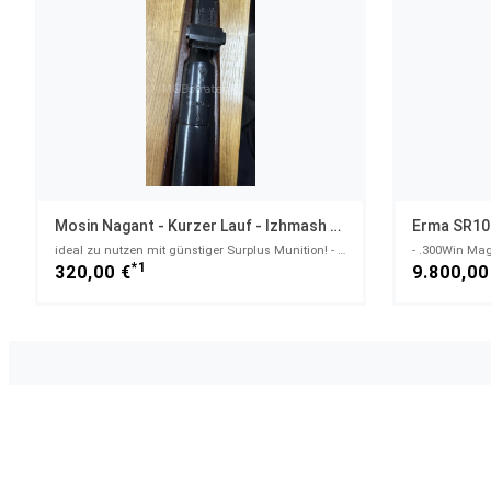
Mosin Nagant - Kurzer Lauf - Izhmash Fertigung 1945
Erma SR10
ideal zu nutzen mit günstiger Surplus Munition! - 7,62x54R
- .300Win Mag
*1
320,00 €
9.800,00