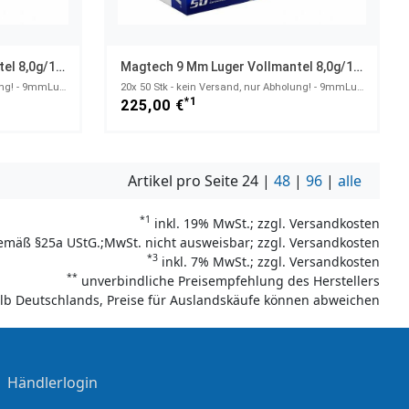
Magtech 9 Mm Luger Vollmantel 8,0g/124grs.
Magtech 9 Mm Luger Vollmantel 8,0g/124grs.
20x 50 Stk - kein Versand, nur Abholung! - 9mmLuger
20x 50 Stk - kein Versand, nur Abholung! - 9mmLuger
*1
225,00 €
Artikel pro Seite
24
|
48
|
96
|
alle
*1
inkl. 19% MwSt.; zzgl. Versandkosten
emäß §25a UStG.;MwSt. nicht ausweisbar; zzgl. Versandkosten
*3
inkl. 7% MwSt.; zzgl. Versandkosten
**
unverbindliche Preisempfehlung des Herstellers
halb Deutschlands, Preise für Auslandskäufe können abweichen
|
Händlerlogin