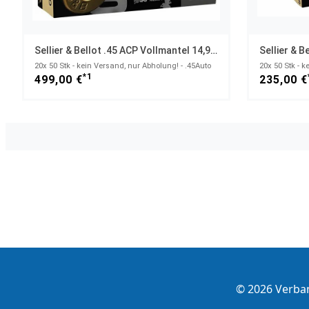
Sellier & Bellot .45 ACP Vollmantel 14,9g/230grs. / .45 AUTO (45 ACP)
20x 50 Stk - kein Versand, nur Abholung! - .45Auto
*1
499,00 €
235,00 €
© 2026 Verba