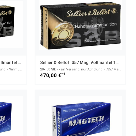
Sellier & Bellot 9 Mm Luger Vollmantel 8,0g/124grs.
Sellier & Bellot .357 Mag. Vollmantel 10,24g/158grs. / .357 Magnum
100x 50 Stk - kein Versand, nur Abholung! - 9mmLuger
20x 50 Stk - kein Versand, nur Abholung! - .357 Magnum
*1
470,00 €