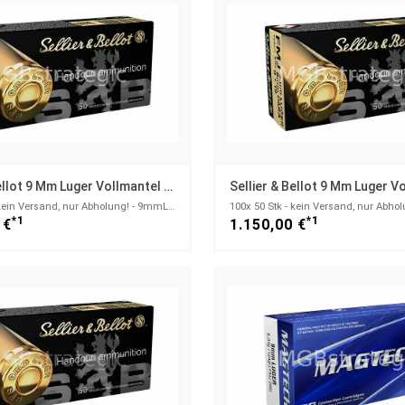
Sellier & Bellot 9 Mm Luger Vollmantel 8,0g/124grs.
200x 50 Stk - kein Versand, nur Abholung! - 9mmLuger
*1
*1
 €
1.150,00 €