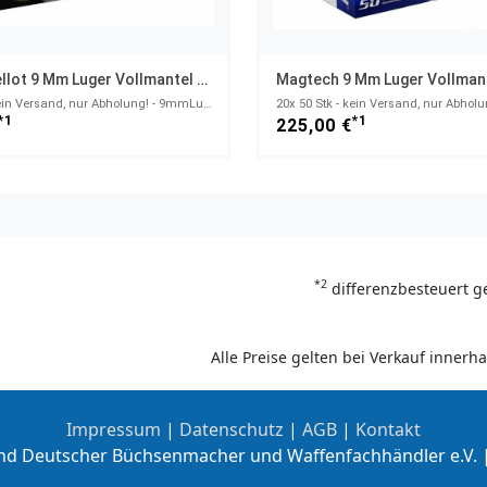
Sellier & Bellot 9 Mm Luger Vollmantel 8,0g/124grs.
20x 50 Stk - kein Versand, nur Abholung! - 9mmLuger
*1
*1
225,00 €
*2
differenzbesteuert g
Alle Preise gelten bei Verkauf inner
Impressum
|
Datenschutz
|
AGB
|
Kontakt
nd Deutscher Büchsenmacher und Waffenfachhändler e.V. 