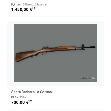
Python - .357mag .38special
*2
1.450,00 €
Santa Barbara La Coruna
FR 8 - .308win
*2
700,00 €