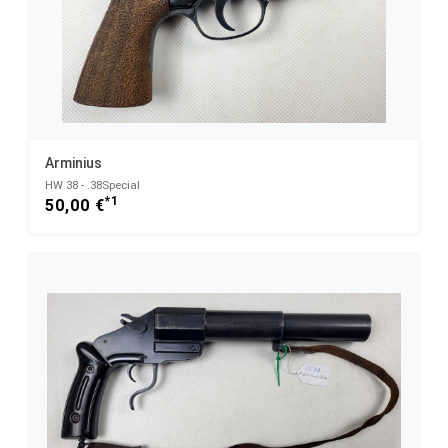
Arminius
HW 38 - .38Special
*1
50,00 €