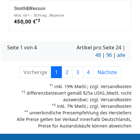
Smith&Wesson
Mod. 65-1 - .357mag .38special
*2
450,00 €
Seite 1 von 4
Artikel pro Seite
24
|
48
|
96
|
alle
Vorherige
1
2
3
4
Nächste
*1
inkl. 19% MwSt.; zzgl. Versandkosten
*2
differenzbesteuert gemäß §25a UStG.;MwSt. nicht
ausweisbar; zzgl. Versandkosten
*3
inkl. 7% MwSt.; zzgl. Versandkosten
**
unverbindliche Preisempfehlung des Herstellers
Alle Preise gelten bei Verkauf innerhalb Deutschlands,
Preise für Auslandskäufe können abweichen