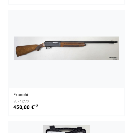
Franchi
SL - 12/70
*2
450,00 €