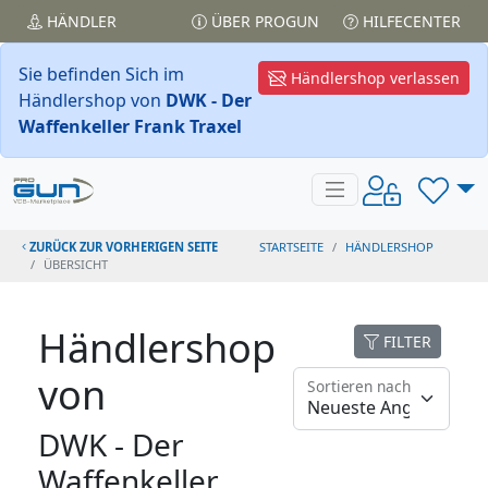
HÄNDLER
ÜBER PROGUN
HILFECENTER
Sie befinden Sich im
Händlershop verlassen
Händlershop von
DWK - Der
Waffenkeller Frank Traxel
ZURÜCK ZUR VORHERIGEN SEITE
STARTSEITE
HÄNDLERSHOP
ÜBERSICHT
Händlershop
FILTER
von
Sortieren nach
DWK - Der
Waffenkeller