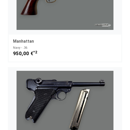
Manhattan
Navy - .36
*2
950,00 €