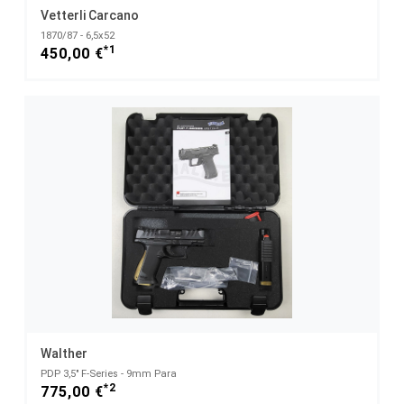
Vetterli Carcano
1870/87 - 6,5x52
*1
450,00 €
Walther
PDP 3,5" F-Series - 9mm Para
*2
775,00 €