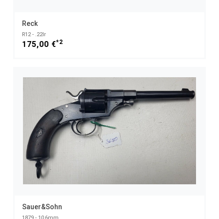
Reck
R12 - .22lr
*2
175,00 €
Sauer&Sohn
1879 - 10,6mm