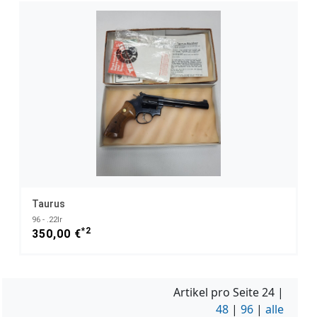
Taurus
96 - .22lr
*2
350,00 €
Artikel pro Seite
24
|
48
|
96
|
alle