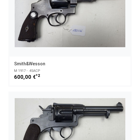
Smith&Wesson
M 1917 - .45ACP
*2
600,00 €