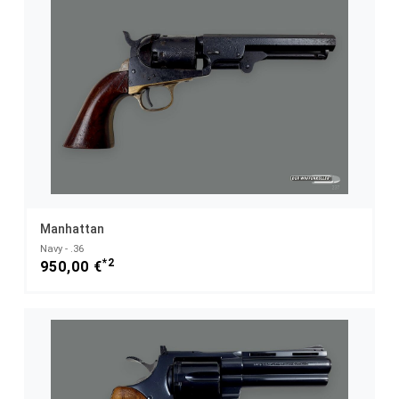
Manhattan
Navy - .36
*2
950,00 €