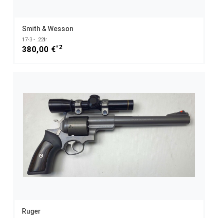
Smith & Wesson
17-3 - .22lr
*2
380,00 €
Ruger