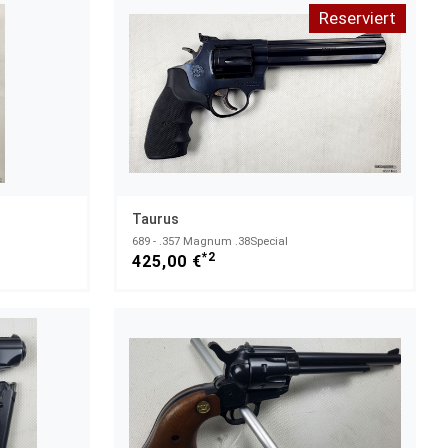
Reserviert
Taurus
689 - .357 Magnum .38Special
*2
425,00 €