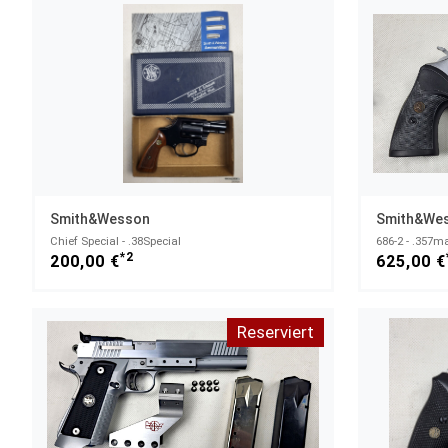
Smith&Wesson
Smith&We
Chief Special - .38Special
686-2 - .357m
*2
200,00 €
625,00 €
Reserviert