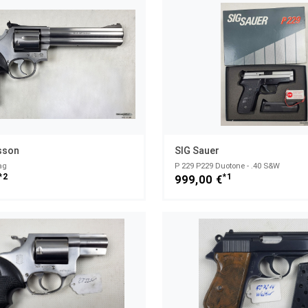
sson
SIG Sauer
ag
P 229 P229 Duotone - .40 S&W
*2
*1
999,00 €