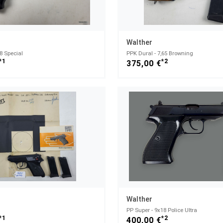
Walther
38 Special
PPK Dural - 7,65 Browning
*1
*2
375,00 €
Walther
PP Super - 9x18 Police Ultra
*1
*2
400,00 €