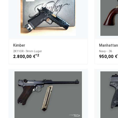
Kimber
Manhattan
2K11OR - 9mm Luger
Navy - .36
*2
2.800,00 €
950,00 €