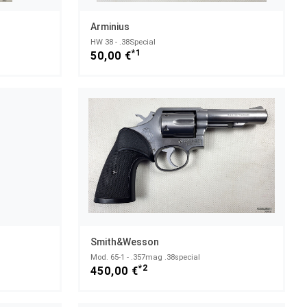
Arminius
HW 38 - .38Special
*1
50,00 €
Smith&Wesson
Mod. 65-1 - .357mag .38special
*2
450,00 €