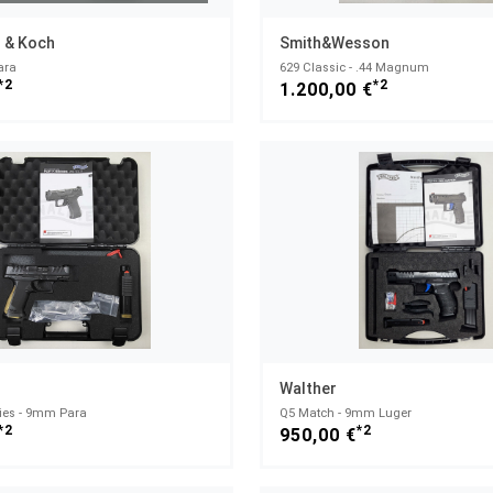
 & Koch
Smith&Wesson
ara
629 Classic - .44 Magnum
*2
*2
1.200,00 €
Walther
ries - 9mm Para
Q5 Match - 9mm Luger
*2
*2
950,00 €