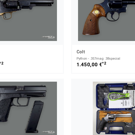
Colt
Python - .357mag .38special
*2
*2
1.450,00 €