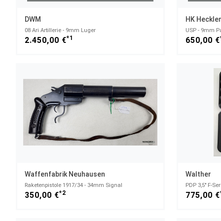
DWM
HK Heckler
08 Ari Artillerie - 9mm Luger
USP - 9mm P
*1
2.450,00 €
650,00 €
Waffenfabrik Neuhausen
Walther
Raketenpistole 1917/34 - 34mm Signal
PDP 3,5" F-Se
*2
350,00 €
775,00 €