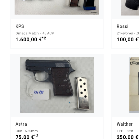
KPS
Rossi
Omega Match - .45 ACP
2" Revolver - .
*2
1.600,00 €
100,00 €
Astra
Walther
Cub - 6,35mm
TPH - .22lr
*2
75,00 €
250,00 €