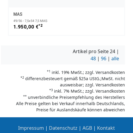
MAS
49/56 - 7,5x54 7,5 MAS
*2
1.950,00 €
Artikel pro Seite
24
|
48
|
96
|
alle
*1
inkl. 19% MwSt.; zzgl. Versandkosten
*2
differenzbesteuert gemäß §25a UStG.;MwSt. nicht
ausweisbar; zzgl. Versandkosten
*3
inkl. 7% MwSt.; zzgl. Versandkosten
**
unverbindliche Preisempfehlung des Herstellers
Alle Preise gelten bei Verkauf innerhalb Deutschlands,
Preise für Auslandskäufe können abweichen
Impressum
|
Datenschutz
|
AGB
|
Kontakt