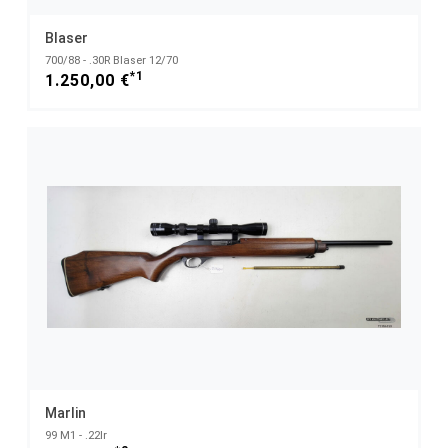
Blaser
700/88 - .30R Blaser 12/70
*1
1.250,00 €
Marlin
99 M1 - .22lr