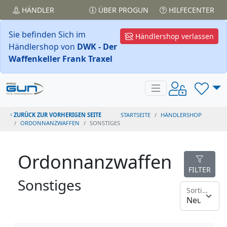
HÄNDLER
ÜBER PROGUN
HILFECENTER
Sie befinden Sich im
Händlershop verlassen
Händlershop von
DWK - Der
Waffenkeller Frank Traxel
ZURÜCK ZUR VORHERIGEN SEITE
STARTSEITE
HÄNDLERSHOP
ORDONNANZWAFFEN
SONSTIGES
Ordonnanzwaffen
FILTER
Sonstiges
Sortieren nach