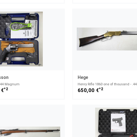
sson
Hege
- .44 Magnum
Henry Rifle 1860 one of thousand - .44
*2
*2
 €
650,00 €