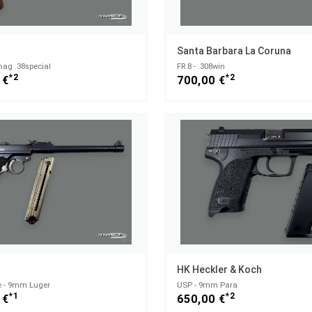
Santa Barbara La Coruna
mag .38special
FR 8 - .308win
*2
*2
 €
700,00 €
HK Heckler & Koch
rie - 9mm Luger
USP - 9mm Para
*1
*2
 €
650,00 €