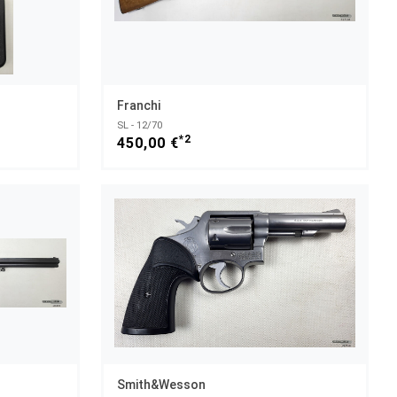
Franchi
SL - 12/70
*2
450,00 €
Smith&Wesson