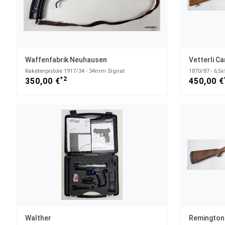
Waffenfabrik Neuhausen
Vetterli C
Raketenpistole 1917/34 - 34mm Signal
1870/87 - 6,5x
*2
350,00 €
450,00 €
Walther
Remington