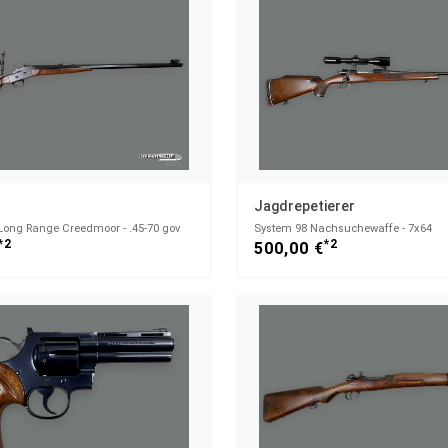
Jagdrepetierer
 Long Range Creedmoor - .45-70 gov
System 98 Nachsuchewaffe - 7x64
*2
*2
500,00 €