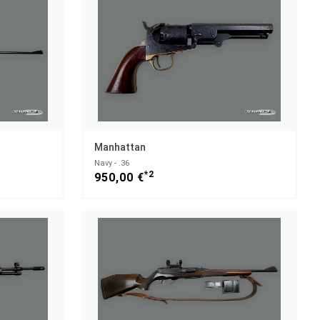
Manhattan
Navy - .36
*2
950,00 €