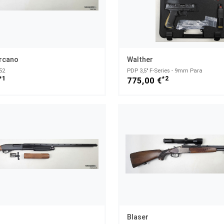
arcano
Walther
52
PDP 3,5" F-Series - 9mm Para
*1
*2
775,00 €
Blaser