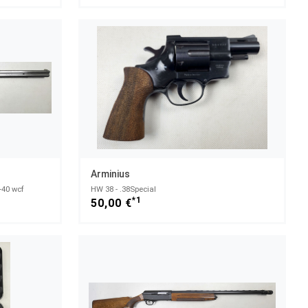
Arminius
-40 wcf
HW 38 - .38Special
*1
50,00 €