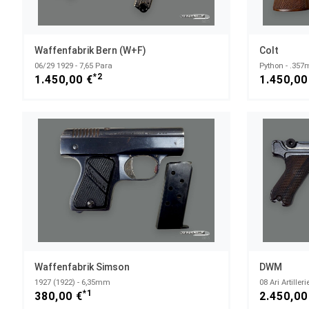
Waffenfabrik Bern (W+F)
Colt
06/29 1929 - 7,65 Para
Python - .357
*2
1.450,00 €
1.450,00
Waffenfabrik Simson
DWM
1927 (1922) - 6,35mm
08 Ari Artille
*1
380,00 €
2.450,00