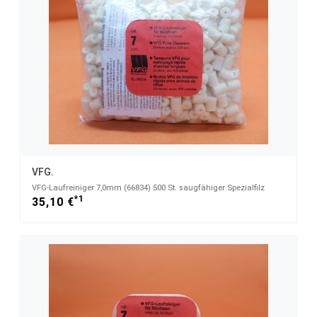
VFG.
VFG-Laufreiniger 7,0mm (66834) 500 St. saugfähiger Spezialfilz
*1
35,10 €