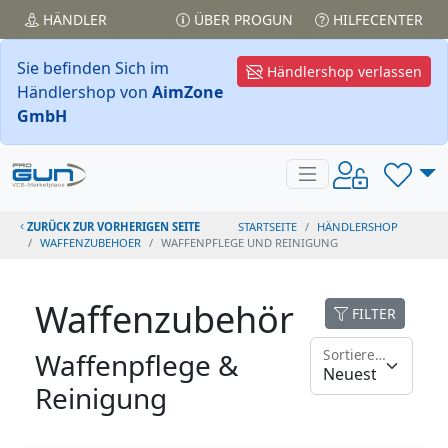
HÄNDLER
ÜBER PROGUN
HILFECENTER
Sie befinden Sich im
Händlershop verlassen
Händlershop von
AimZone
GmbH
ZURÜCK ZUR VORHERIGEN SEITE
STARTSEITE
HÄNDLERSHOP
WAFFENZUBEHOER
WAFFENPFLEGE UND REINIGUNG
Waffenzubehör
FILTER
Sortieren nach
Waffenpflege &
Reinigung