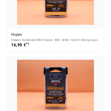
Hoppe
Hoppe's BoreSnake Rifle Cleaner .308/ .30-06/ 7,62mm Reinigungssystem für Büchsen (24015G)
*1
16,95 €