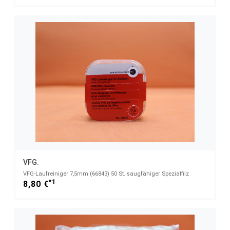
VFG.
VFG-Laufreiniger 7,5mm (66843) 50 St. saugfähiger Spezialfilz
*1
8,80 €