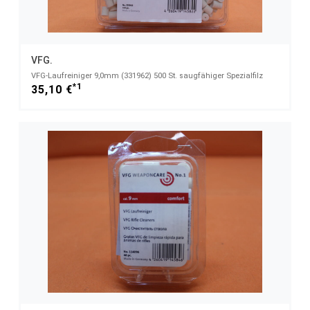
VFG.
VFG-Laufreiniger 9,0mm (331962) 500 St. saugfähiger Spezialfilz
*1
35,10 €