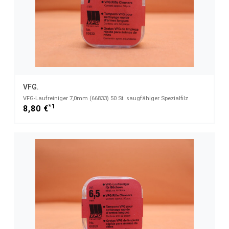
VFG.
VFG-Laufreiniger 7,0mm (66833) 50 St. saugfähiger Spezialfilz
*1
8,80 €