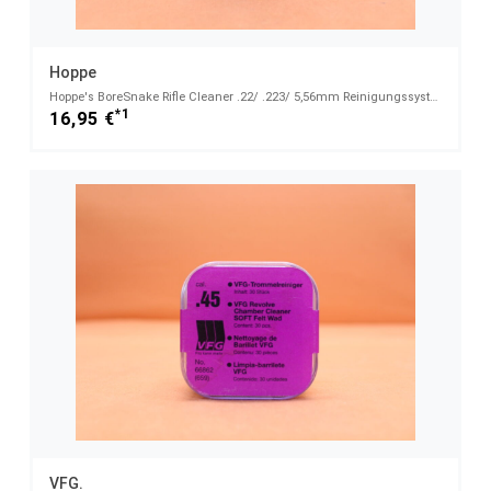
Hoppe
Hoppe's BoreSnake Rifle Cleaner .22/ .223/ 5,56mm Reinigungssystem für Büchsen (24011)
*1
16,95 €
VFG.