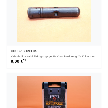
UDSSR SURPLUS
Kalashnikov AKM: Reinigungsgerät/ Kombiwerkzeug für Kolbenfach AKM/ AK47 UDSSR Kal. 7,62mm
*1
8,00 €