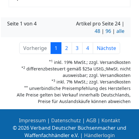
Seite 1 von 4
Artikel pro Seite
24
|
48
|
96
|
alle
Vorherige
1
2
3
4
Nächste
*1
inkl. 19% MwSt.; zzgl. Versandkosten
*2
differenzbesteuert gemäß §25a UStG.;MwSt. nicht
ausweisbar; zzgl. Versandkosten
*3
inkl. 7% MwSt.; zzgl. Versandkosten
**
unverbindliche Preisempfehlung des Herstellers
Alle Preise gelten bei Verkauf innerhalb Deutschlands,
Preise für Auslandskäufe können abweichen
Impressum
|
Datenschutz
|
AGB
|
Kontakt
© 2026 Verband Deutscher Büchsenmacher und
Waffenfachhändler e.V. |
Händlerlogin