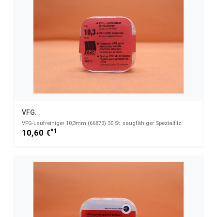
VFG.
VFG-Laufreiniger 10,3mm (66873) 30 St. saugfähiger Spezialfilz
*1
10,60 €