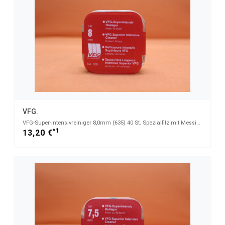
VFG.
VFG-Super-Intensivreiniger 8,0mm (635) 40 St. Spezialfilz mit Messingfasern
*1
13,20 €