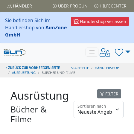
HÄNDLER
ÜBER PROGUN
HILFECENTER
Sie befinden Sich im
Händlershop verlassen
Händlershop von
AimZone
GmbH
ZURÜCK ZUR VORHERIGEN SEITE
STARTSEITE
HÄNDLERSHOP
AUSRUESTUNG
BUECHER UND FILME
Ausrüstung
FILTER
Sortieren nach
Bücher &
Filme