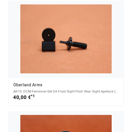
Oberland Arms
AR-15: DCM-Feinvisier-Set OA Front Sight Post/ Rear Sight Aperture (Korn und Diopterkimme)
*1
40,00 €