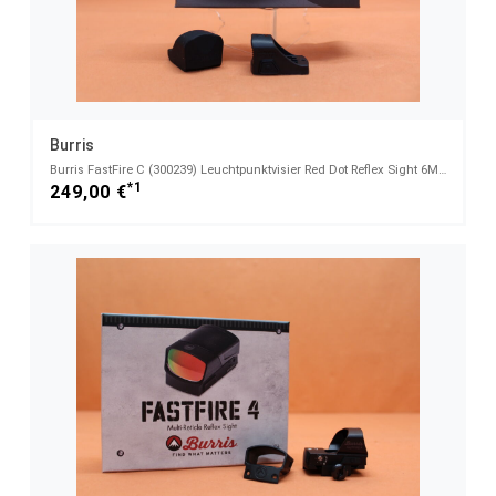
Burris
Burris FastFire C (300239) Leuchtpunktvisier Red Dot Reflex Sight 6MOA Dot SUPERLEICHT nur ca. 12,5g
*1
249,00 €