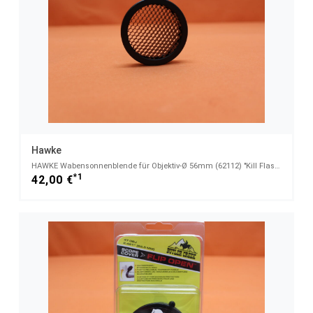
Hawke
HAWKE Wabensonnenblende für Objektiv-Ø 56mm (62112) "Kill Flash", z.B. für Sidewinder Zielfernrohre
*1
42,00 €