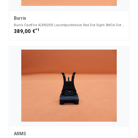
Burris
Burris FastFire 4(300259) Leuchtpunktvisier Red Dot Sight 3MOA Dot Multi Reticle/ Weaver-/Picatinny
*1
389,00 €
ARMS