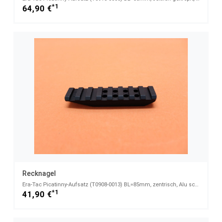
*1
64,90 €
Recknagel
Era-Tac Picatinny-Aufsatz (T0908-0013) BL=85mm, zentrisch, Alu schwarz für ERA-Tac Ringe BH=13mm
*1
41,90 €