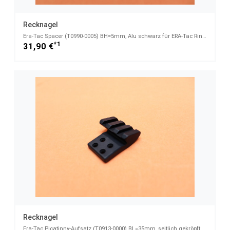
Recknagel
Era-Tac Spacer (T0990-0005) BH=5mm, Alu schwarz für ERA-Tac Ringe
*1
31,90 €
Recknagel
Era-Tac Picatinny-Aufsatz (T0913-0000) BL=35mm, seitlich gekröpft, Alu schwarz für ERA-Tac Ringe