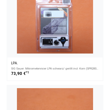
LPA.
SIG Sauer: Mikrometervisier LPA schwarz/ gerillt incl. Korn (SPR28SS07) für Classic Line und SP2002.
*1
73,90 €