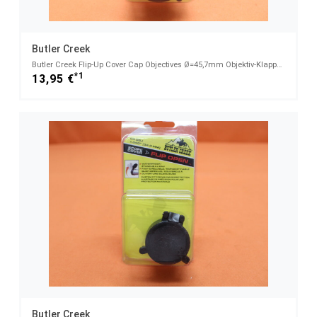
Butler Creek
Butler Creek Flip-Up Cover Cap Objectives Ø=45,7mm Objektiv-Klappdeckel für Zielfernrohre (30250)
*1
13,95 €
Butler Creek