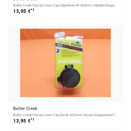
Butler Creek Flip-Up Cover Cap Objectives Ø=34,0mm Objektiv-Klappdeckel für Zielfernrohre (30035)
*1
13,95 €
Butler Creek
Butler Creek Flip-Up Cover Cap Eye Ø=42,5mm Okular-Klappdeckel für Zielfernrohre (MO20170)
*1
13,95 €