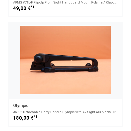
ARMS #71L-F Flip-Up Front Sight Handguard Mount Polymer/ Klappkorn für Picatinnyprofil BH=15,5mm
*1
49,00 €
Olympic
AR-15: Detachable Carry Handle Olympic with A2 Sight Alu black/ Tragegriff mit Dioptervisier
*1
180,00 €