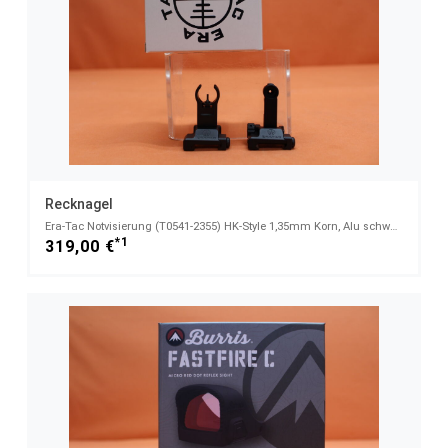
Recknagel
Era-Tac Notvisierung (T0541-2355) HK-Style 1,35mm Korn, Alu schwarz f. Picatinnyprofil, m. Klappkorn
*1
319,00 €