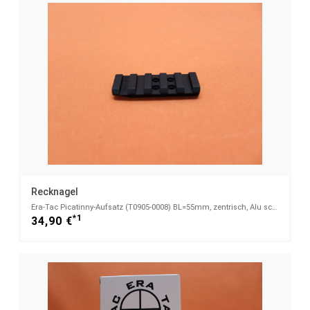
Recknagel
Era-Tac Picatinny-Aufsatz (T0905-0008) BL=55mm, zentrisch, Alu schwarz für ERA-Tac Ringe BH=8mm
*1
34,90 €