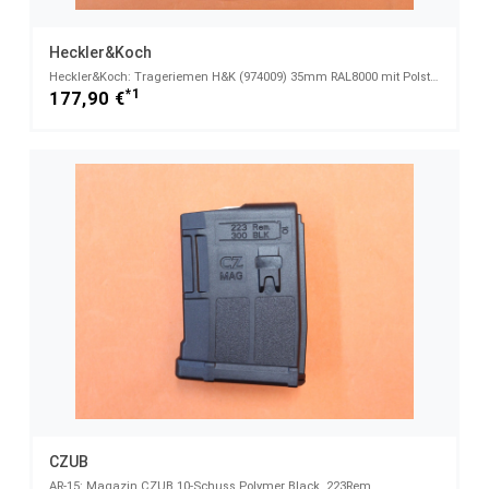
Heckler&Koch
Heckler&Koch: Trageriemen H&K (974009) 35mm RAL8000 mit Polster
*1
177,90 €
CZUB
AR-15: Magazin CZUB 10-Schuss Polymer Black .223Rem