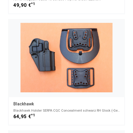
*1
49,90 €
Blackhawk
Blackhawk Holster SERPA CQC Concealment schwarz RH Glock (-Gen4) 19/23/32/36 (410502BK-R)
*1
64,95 €