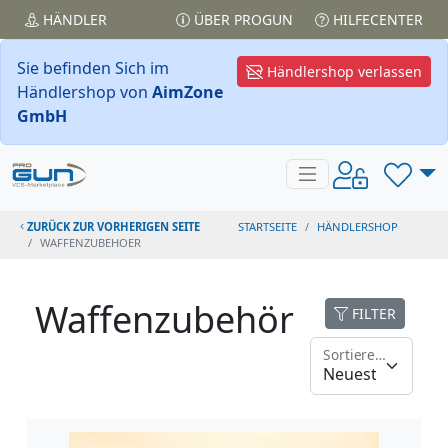
HÄNDLER
ÜBER PROGUN
HILFECENTER
Sie befinden Sich im
Händlershop verlassen
Händlershop von
AimZone
GmbH
ZURÜCK ZUR VORHERIGEN SEITE
STARTSEITE
HÄNDLERSHOP
WAFFENZUBEHOER
Waffenzubehör
FILTER
Sortieren nach