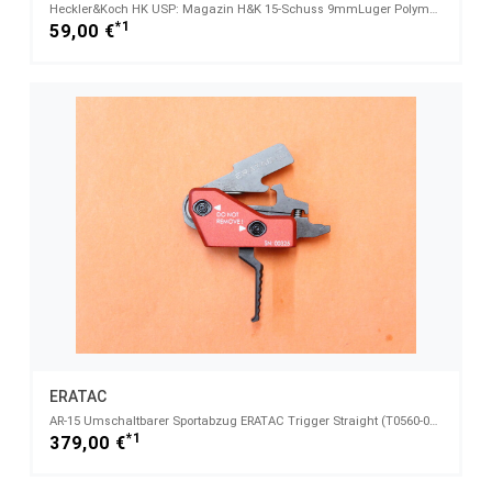
Heckler&Koch HK USP: Magazin H&K 15-Schuss 9mmLuger Polymer schwarz (9mmPar
*1
59,00 €
ERATAC
AR-15 Umschaltbarer Sportabzug ERATAC Trigger Straight (T0560-0102) Single Stage (10/ 15 N)
*1
379,00 €