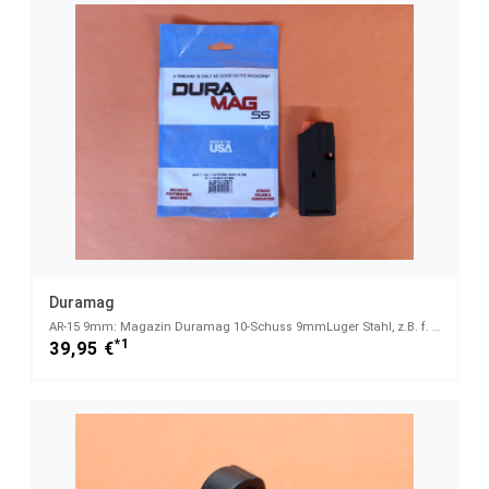
Duramag
AR-15 9mm: Magazin Duramag 10-Schuss 9mmLuger Stahl, z.B. f. Oberland Arms OA-15 PR M9 o.Ä.
*1
39,95 €