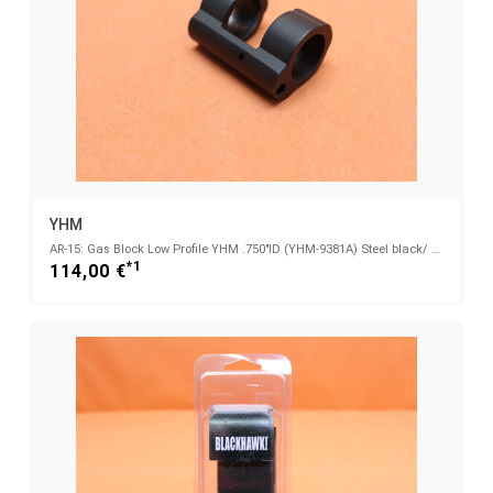
YHM
AR-15: Gas Block Low Profile YHM .750"ID (YHM-9381A) Steel black/ Gasabnahme
*1
114,00 €