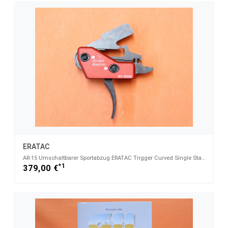
ERATAC
AR-15 Umschaltbarer Sportabzug ERATAC Trigger Curved Single Stage (10/ 15 N) , z.B. Aim15/ OA-15
*1
379,00 €