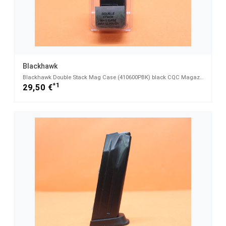
Blackhawk
Blackhawk Double Stack Mag Case (410600PBK) black CQC Magazintasche für doppelreihiges Magazin 9mm/
*1
29,50 €