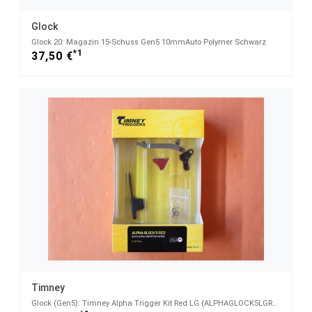
Glock
Glock 20: Magazin 15-Schuss Gen5 10mmAuto Polymer Schwarz
*1
37,50 €
Timney
Glock (Gen5): Timney Alpha Trigger Kit Red LG (ALPHAGLOCK5LGRED) 3lb/ Abzugwiderstand ca. 13,6N