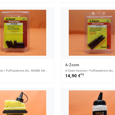
A-Zoom
A-Zoom Exerzier-/ Pufferpatrone Alu .40S&W Set mit 5 Stück (15114)
1
*1
14,90 €