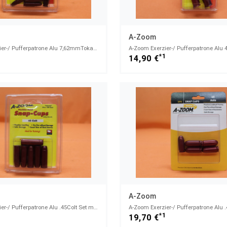
A-Zoom
A-Zoom Exerzier-/ Pufferpatrone Alu 7,62mmTokarev Set mit 5 Stück (15133)
1
*1
14,90 €
A-Zoom
A-Zoom Exerzier-/ Pufferpatrone Alu .45Colt Set mit 6 Stück (16124)
1
*1
19,70 €