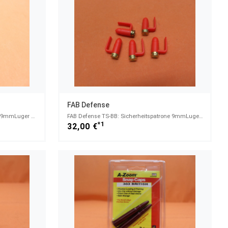
FAB Defense
FAB Defense PDA: Manipulierpatrone 9mmLuger Polymer rot/ Practice Dummy Ammo VE 10 Stück
FAB Defense TS-BB: Sicherheitspatrone 9mmLuger Polymer rot/ Messingboden/ Tactical 9mm Barrel Blocke
*1
32,00 €