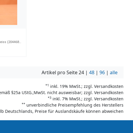
GSG-9 Precision Line 6mmBB 0,20g weiss (204468) VE 2000 Stück (Flasche)
Artikel pro Seite
24
|
48
|
96
|
alle
*1
inkl. 19% MwSt.; zzgl. Versandkosten
emäß §25a UStG.;MwSt. nicht ausweisbar; zzgl. Versandkosten
*3
inkl. 7% MwSt.; zzgl. Versandkosten
**
unverbindliche Preisempfehlung des Herstellers
halb Deutschlands, Preise für Auslandskäufe können abweichen