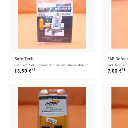
Safe Tech
FAB Defen
SafeTech Saf-T-Round: Sicherheitspatrone .45Auto Polymer orange/ Messing Long Tab
*1
*1
13,50 €
7,00 €