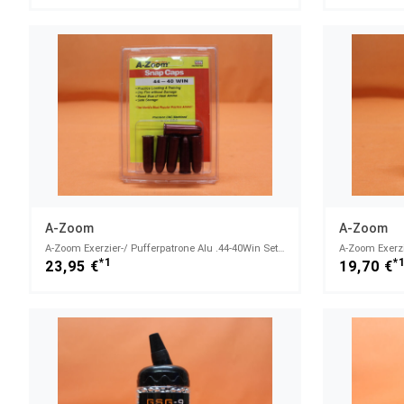
A-Zoom
A-Zoom
A-Zoom Exerzier-/ Pufferpatrone Alu .44-40Win Set mit 6 Stück (16123)
*1
*
23,95 €
19,70 €