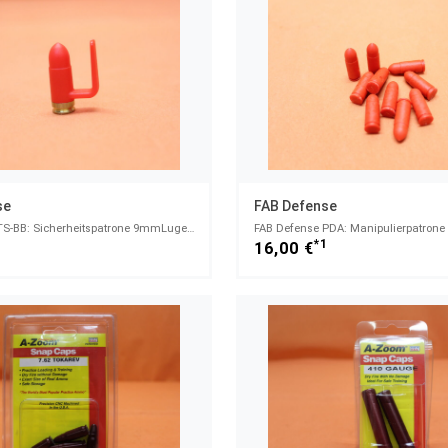
se
FAB Defense
FAB Defense TS-BB: Sicherheitspatrone 9mmLuger Polymer rot/ Messingboden/ Tactical 9mm Barrel Blocke
*1
16,00 €