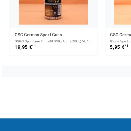
GSG German Sport Guns
GSG Germa
GSG-9 Sport Line 6mmBB 0,30g Alu (203035) VE 1000 Stück (Flasche)
*1
*1
19,95 €
5,95 €