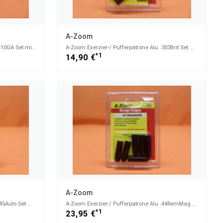
A-Zoom
A-Zoom Exerzier-/ Pufferpatrone Alu 410GA Set mit 2 Stück (12215)
A-Zoom Exerzier-/ Pufferpatrone Alu .303Brit Set mit 2 Stück (12226)
*1
14,90 €
A-Zoom
A-Zoom Exerzier-/ Pufferpatrone Alu .45Auto Set mit 5 Stück (15115)
A-Zoom Exerzier-/ Pufferpatrone Alu .44RemMag Set mit 6 Stück (16120)
*1
23,95 €