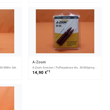
A-Zoom
A-Zoom Exerzier-/ Pufferpatrone Alu .30-30Win Set mit 2 Stück (12229)
A-Zoom Exerzier-/ Pufferpatrone Alu .30-06Spring Set mit 2 Stück (12227)
*1
14,90 €