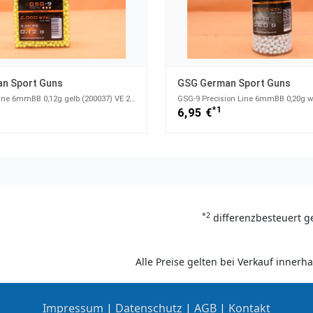
n Sport Guns
GSG German Sport Guns
GSG-9 Sport Line 6mmBB 0,12g gelb (200037) VE 2000 Stück (Kanister)
*1
6,95 €
*2
differenzbesteuert g
Alle Preise gelten bei Verkauf inner
Impressum
|
Datenschutz
|
AGB
|
Kontakt