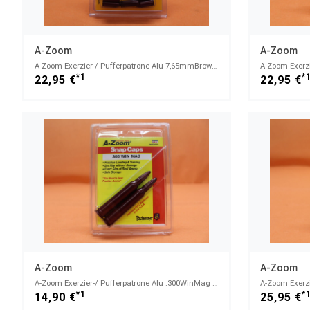
A-Zoom
A-Zoom
A-Zoom Exerzier-/ Pufferpatrone Alu 7,65mmBrowning/.32Auto Set mit 5 Stück (15153)
*1
*
22,95 €
22,95 €
A-Zoom
A-Zoom
A-Zoom Exerzier-/ Pufferpatrone Alu .300WinMag Set mit 2 Stück (12237)
*1
*
14,90 €
25,95 €