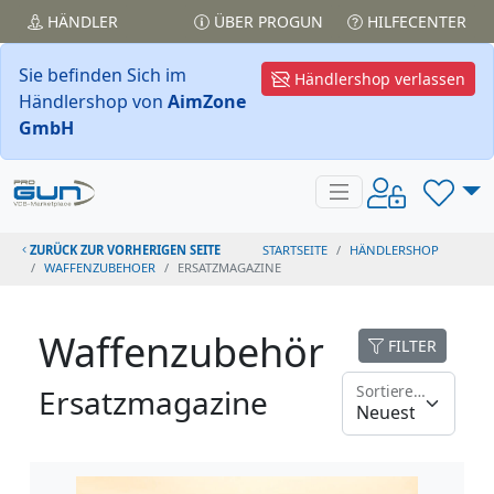
HÄNDLER
ÜBER PROGUN
HILFECENTER
Sie befinden Sich im
Händlershop verlassen
Händlershop von
AimZone
GmbH
ZURÜCK ZUR VORHERIGEN SEITE
STARTSEITE
HÄNDLERSHOP
WAFFENZUBEHOER
ERSATZMAGAZINE
Waffenzubehör
FILTER
Sortieren nach
Ersatzmagazine