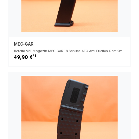
MEC-GAR
Beretta 92F Magazin MEC-GAR 18-Schuss AFC Anti-Friction-Coat 9mm Luger z.B. für Beretta M9 - 9mmLuge
*1
49,90 €