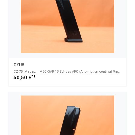
CZUB
CZ 75: Magazin MEC-GAR 17-Schuss AFC (Anti-friction coating) 9mmLuger z.B. für SP-01 SHADOW
*1
50,50 €