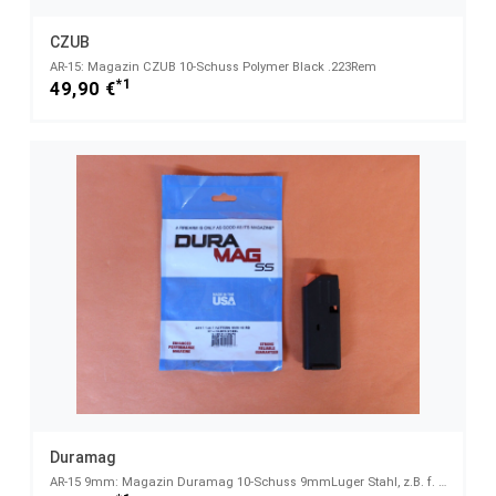
CZUB
AR-15: Magazin CZUB 10-Schuss Polymer Black .223Rem
*1
49,90 €
Duramag
AR-15 9mm: Magazin Duramag 10-Schuss 9mmLuger Stahl, z.B. f. Oberland Arms OA-15 PR M9 o.Ä.