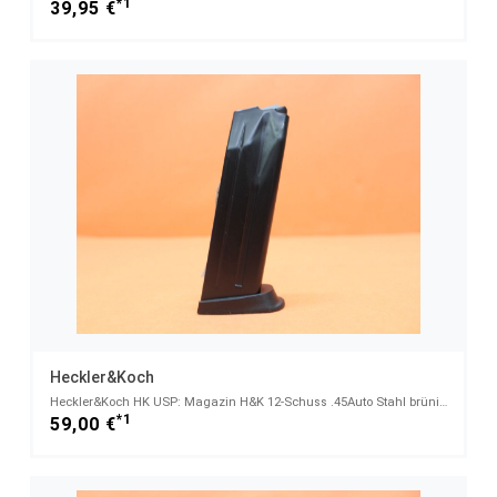
*1
39,95 €
Heckler&Koch
Heckler&Koch HK USP: Magazin H&K 12-Schuss .45Auto Stahl brüniert mit verlängertem Magazinboden
*1
59,00 €