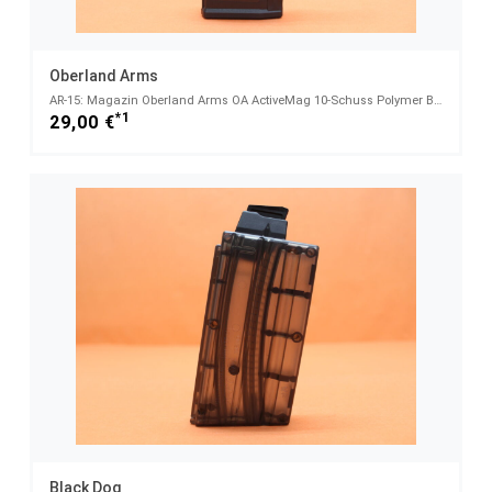
Oberland Arms
AR-15: Magazin Oberland Arms OA ActiveMag 10-Schuss Polymer Black (incl. kurzem Magazinboden) .223Re
*1
29,00 €
Black Dog