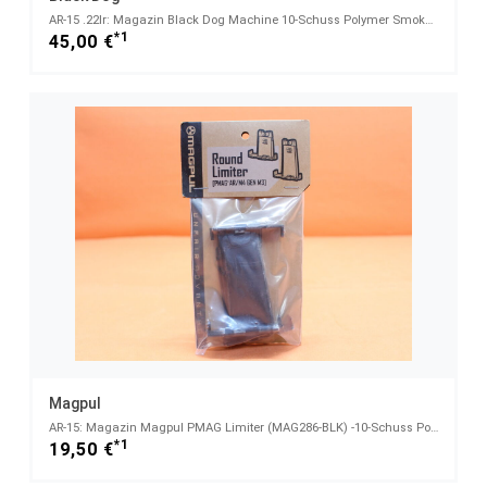
AR-15 .22lr: Magazin Black Dog Machine 10-Schuss Polymer Smoke (z.B. für CMMG/ Ciener/ SIG522/ DPMS)
*1
45,00 €
Magpul
AR-15: Magazin Magpul PMAG Limiter (MAG286-BLK) -10-Schuss Polymer Black .223Rem VE 3 Stück/ Magazin
*1
19,50 €