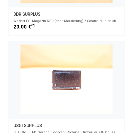
DDR SURPLUS
Walther PP: Magazin DDR (ohne Markierung) 8-Schuss brüniert ohne Magazinschuh 7,65mmBrowning
*1
20,00 €
USGI SURPLUS
U.S.Rifle .30 M1 Garand: Ladeclip 5-Schuss (Umbau aus 8-Schuss Clip). Gebraucht-/ Sammlerartikel