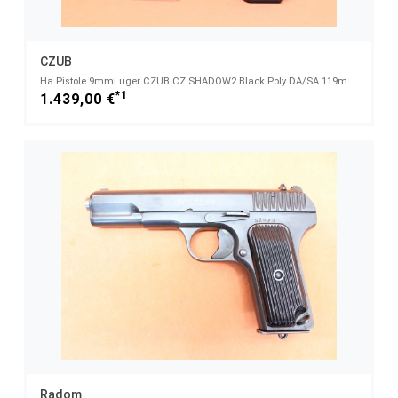
CZUB
Ha.Pistole 9mmLuger CZUB CZ SHADOW2 Black Poly DA/SA 119mm Lauf, Sondermodell Barrel Bushing/ BB
*1
1.439,00 €
Radom