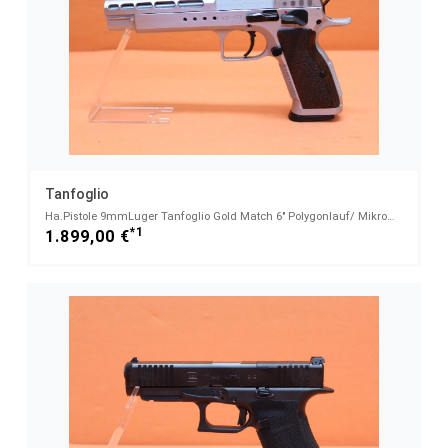
Tanfoglio
Ha.Pistole 9mmLuger Tanfoglio Gold Match 6" Polygonlauf/ Mikrometervisierung "BDS" (9mmPara/ 9x19)
*1
1.899,00 €