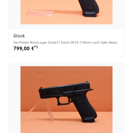
Glock
Ha.Pistole 9mmLuger Glock17 Gen6 OR FS 114mm Lauf Optic Ready System f. Red Dot Sight (9mmPara)
*1
799,00 €