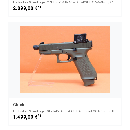
Ha.Pistole 9mmLuger CZUB CZ SHADOW 2 TARGET 6" SA-Abzug/ 153mm Lauf/ 3 Magazine CZ 75 (9mmPara/9x19)
*1
2.099,00 €
Glock
Ha.Pistole 9mmLuger Glock45 Gen5 A-CUT Aimpoint COA Combo Hunter Edition OD Green m. Red Dot Sight
*1
1.499,00 €