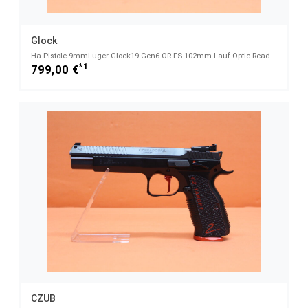
Glock
Ha.Pistole 9mmLuger Glock19 Gen6 OR FS 102mm Lauf Optic Ready System f. Red Dot Sight (9mmPara)
*1
799,00 €
CZUB