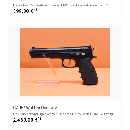
Ha.Pistole .22lr Radom Tokarev TT-33 Sportowy Fabrikzeichen 11 im Oval mit Ladepatronen
*1
399,00 €
CZUB/ Waffen Oschatz
Ha.Pistole 9mmLuger Waffen Oschatz CZ 75 Sport II DA/SA Abzug 6" Lauf/ Sportvisierung (9mmPara/9x19)
*1
2.469,00 €