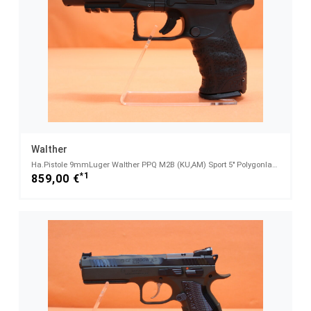
Walther
Ha.Pistole 9mmLuger Walther PPQ M2B (KU,AM) Sport 5" Polygonlauf/ Reservemagazin (9mmPara/9x19)
*1
859,00 €