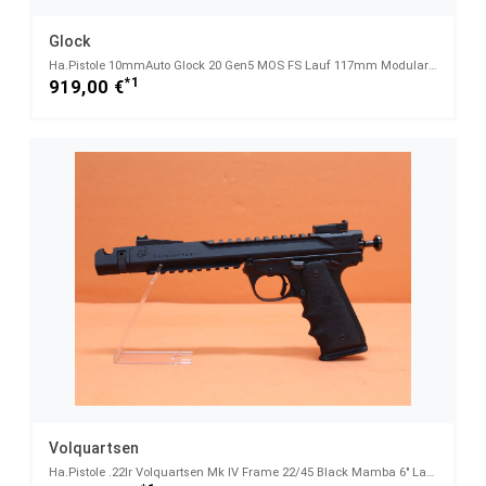
Glock
Ha.Pistole 10mmAuto Glock 20 Gen5 MOS FS Lauf 117mm Modular Optic System für Red Dot Sight
*1
919,00 €
Volquartsen
Ha.Pistole .22lr Volquartsen Mk IV Frame 22/45 Black Mamba 6" Lauf/ Kompensator/ Gewinde 1/2-28