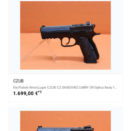
CZUB
Ha.Pistole 9mmLuger CZUB CZ SHADOW2 CARRY OR Optics Rady 101mm Lauf/ für Red Dot Sight CZ75
*1
1.699,00 €