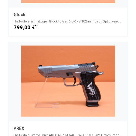
Glock
Ha.Pistole 9mmLuger Glock45 Gen6 OR FS 102mm Lauf Optic Ready System f. Red Dot Sight (9mmPara)
*1
799,00 €
AREX
Ha.Pistole 9mmLuger AREX ALPHA RACE WFORCE1 OR/ Optics Ready 5" Lauf/ Stainless/ 2 Reservemagazine