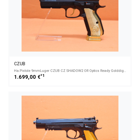
CZUB
Ha.Pistole 9mmLuger CZUB CZ SHADOW2 OR Optics Ready Golddigger 122mm Lauf/ für Red Dot Sight CZ75
*1
1.699,00 €