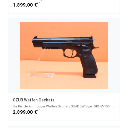
*1
1.899,00 €
CZUB Waffen Oschatz
Ha.Pistole 9mmLuger Waffen Oschatz SHADOW Viper OR6 6"/150mm Lauf/ Sportvisierung/ Optics Ready
*1
2.899,00 €