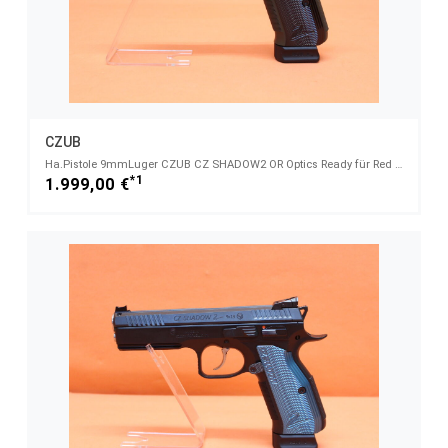
CZUB
Ha.Pistole 9mmLuger CZUB CZ SHADOW2 OR Optics Ready für Red Dot Sight/ Sondermodell Oliv Camo (CZ75)
*1
1.999,00 €