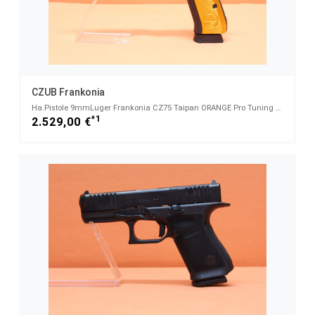
CZUB Frankonia
Ha.Pistole 9mmLuger Frankonia CZ75 Taipan ORANGE Pro Tuning 6"/152mm Lauf/ Sportvisierung
*1
2.529,00 €