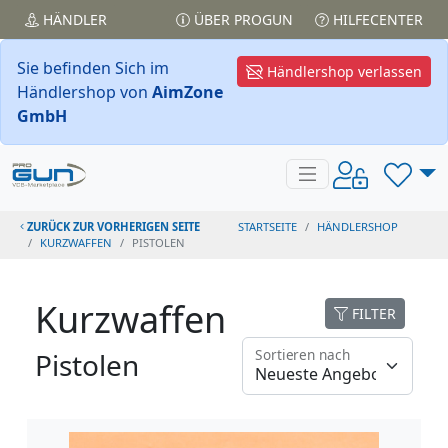
HÄNDLER
ÜBER PROGUN
HILFECENTER
Sie befinden Sich im
Händlershop verlassen
Händlershop von
AimZone
GmbH
ZURÜCK ZUR VORHERIGEN SEITE
STARTSEITE
HÄNDLERSHOP
KURZWAFFEN
PISTOLEN
Kurzwaffen
FILTER
Sortieren nach
Pistolen