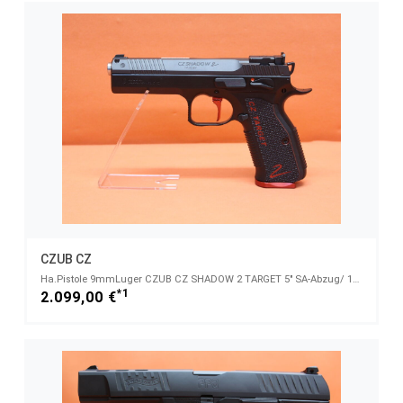
CZUB CZ
Ha.Pistole 9mmLuger CZUB CZ SHADOW 2 TARGET 5" SA-Abzug/ 122mm Lauf/ @3 Magazine CZ 75 (9mmPara/9x19
*1
2.099,00 €