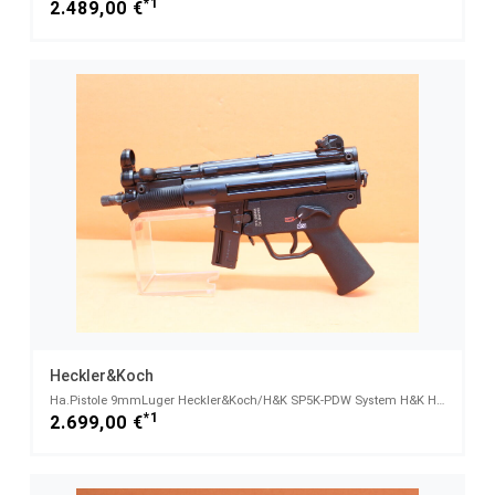
*1
2.489,00 €
Heckler&Koch
Ha.Pistole 9mmLuger Heckler&Koch/H&K SP5K-PDW System H&K HK94/MP5K, 150mm Lauf m. Gewinde/ 3-Lug
*1
2.699,00 €