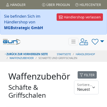
HÄNDLER
ÜBER PROGUN
HILFECENTER
Sie befinden Sich im
Händlershop verlassen
Händlershop von
MGBstrategic GmbH
ZURÜCK ZUR VORHERIGEN SEITE
STARTSEITE
HÄNDLERSHOP
WAFFENZUBEHOER
SCHAEFTE UND GRIFFSCHALEN
Waffenzubehör
FILTER
Sortieren nach
Schäfte &
Griffschalen