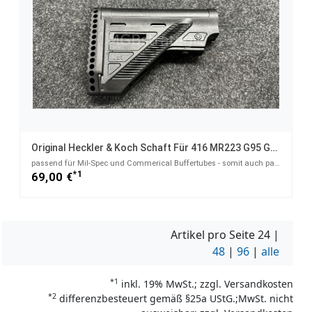
Original Heckler & Koch Schaft Für 416 MR223 G95 G95K G95A1 G95KA1
passend für Mil-Spec und Commerical Buffertubes - somit auch passend für Waffen Typ AR15 AR-15 / SLI
*1
69,00 €
Artikel pro Seite
24
|
48
|
96
|
alle
*1
inkl. 19% MwSt.; zzgl. Versandkosten
*2
differenzbesteuert gemäß §25a UStG.;MwSt. nicht