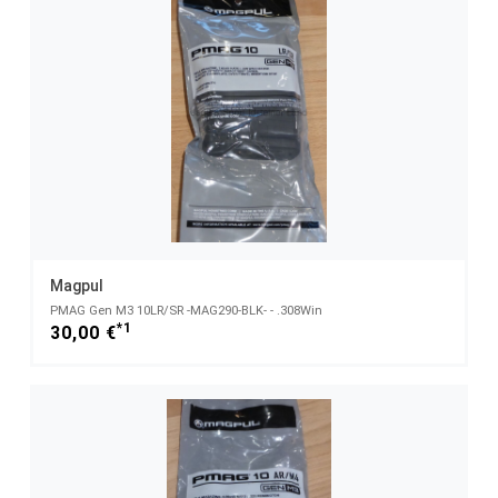
Magpul
PMAG Gen M3 10LR/SR -MAG290-BLK- - .308Win
*1
30,00 €